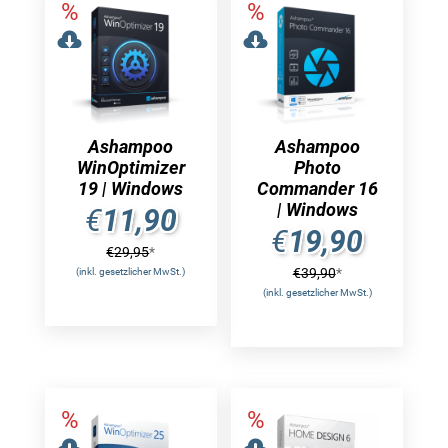
Ashampoo
Ashampoo
WinOptimizer
Photo
19 | Windows
Commander 16
| Windows
€
11,90
€
19,90
€
29,95
*
€
39,90
*
(inkl. gesetzlicher MwSt.)
(inkl. gesetzlicher MwSt.)