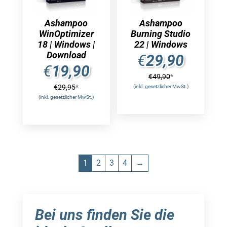
Ashampoo
Ashampoo
WinOptimizer
Burning Studio
18 | Windows |
22 | Windows
Download
€
29,90
€
19,90
€
49,90
*
€
29,95
*
(inkl. gesetzlicher MwSt.)
(inkl. gesetzlicher MwSt.)
1
2
3
4
→
Bei uns finden Sie die