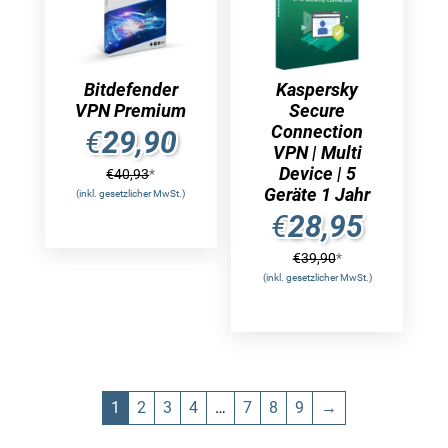
Bitdefender
Kaspersky
VPN Premium
Secure
Connection
€
29,90
VPN | Multi
Device | 5
€
40,93
*
Geräte 1 Jahr
(inkl. gesetzlicher MwSt.)
€
28,95
€
39,90
*
(inkl. gesetzlicher MwSt.)
1
2
3
4
…
7
8
9
→