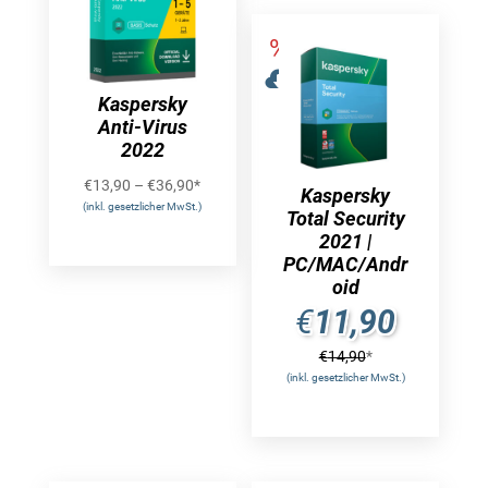
Kaspersky
Anti-Virus
2022
€
13,90
–
€
36,90
*
Kaspersky
(inkl. gesetzlicher MwSt.)
Total Security
2021 |
PC/MAC/Andr
oid
€
11,90
€
14,90
*
(inkl. gesetzlicher MwSt.)