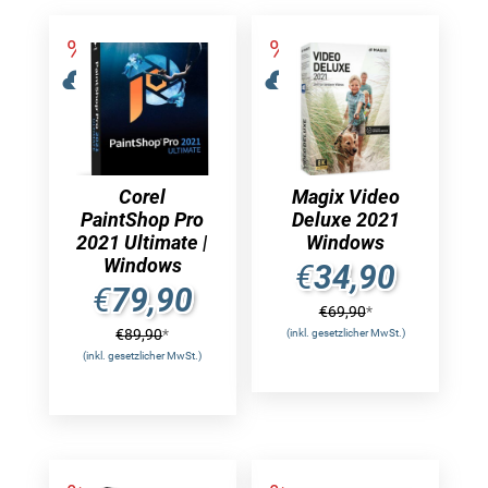
Corel
Magix Video
PaintShop Pro
Deluxe 2021
2021 Ultimate |
Windows
Windows
€
34,90
€
79,90
€
69,90
*
€
89,90
*
(inkl. gesetzlicher MwSt.)
(inkl. gesetzlicher MwSt.)