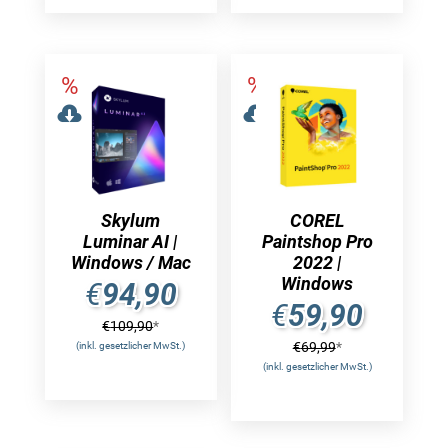
Skylum
COREL
Luminar AI |
Paintshop Pro
Windows / Mac
2022 |
Windows
€
94,90
€
59,90
€
109,90
*
€
69,99
*
(inkl. gesetzlicher MwSt.)
(inkl. gesetzlicher MwSt.)