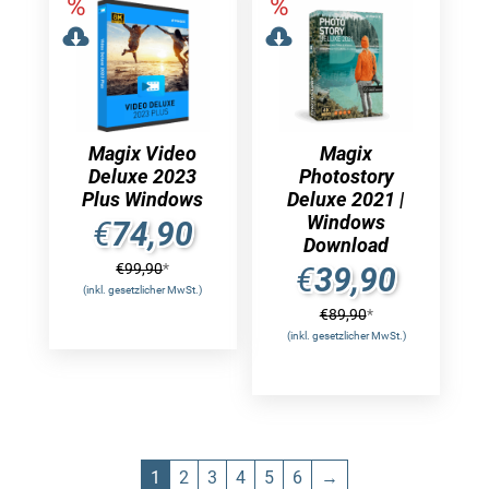
Magix Video
Magix
Deluxe 2023
Photostory
Plus Windows
Deluxe 2021 |
Windows
€
74,90
Download
€
99,90
*
€
39,90
(inkl. gesetzlicher MwSt.)
€
89,90
*
(inkl. gesetzlicher MwSt.)
1
2
3
4
5
6
→