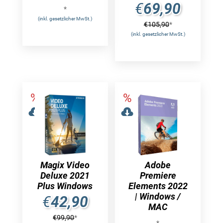
€
69,90
*
(inkl. gesetzlicher MwSt.)
€
105,90
*
(inkl. gesetzlicher MwSt.)
Magix Video
Adobe
Deluxe 2021
Premiere
Plus Windows
Elements 2022
| Windows /
€
42,90
MAC
€
99,90
*
*