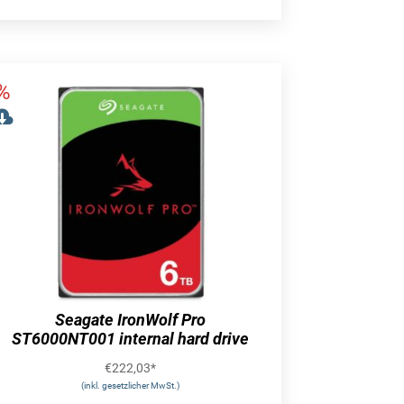
Seagate IronWolf Pro
ST6000NT001 internal hard drive
€
222,03
*
(inkl. gesetzlicher MwSt.)