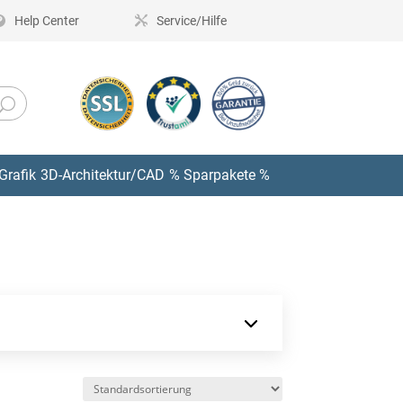
Help Center
Service/Hilfe
Grafik
3D-Architektur/CAD
% Sparpakete %