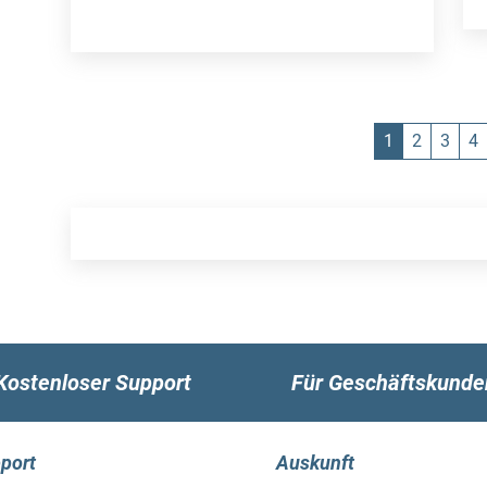
1
2
3
4
Kostenloser Support
Für Geschäftskunde
port
Auskunft