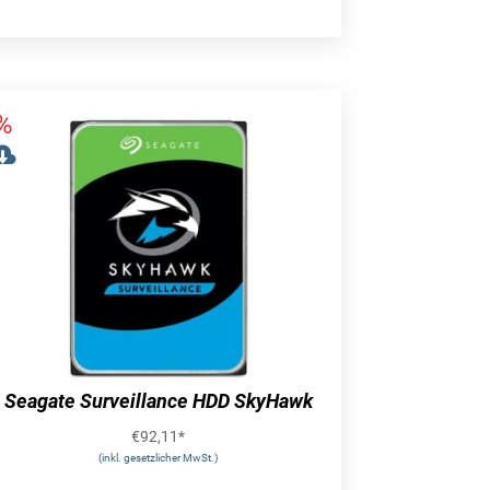
Seagate Surveillance HDD SkyHawk
€
92,11
*
(inkl. gesetzlicher MwSt.)