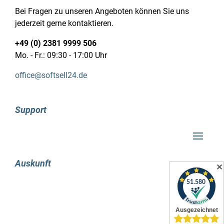
Bei Fragen zu unseren Angeboten können Sie uns
Schnittstelle: Serial ATA III
jederzeit gerne kontaktieren.
Typ: HDD
Komponente für: NAS
+49 (0) 2381 9999 506
Puffergröße Speicherlaufwerk: 256 MB
Mo. - Fr.: 09:30 - 17:00 Uhr
Übertragungsrate HDD Schnittstelle: 6 Gbit/s
Durchschnittliche HDD Übertragungsrate: 232
office@softsell24.de
MB/s
Durchschnittliche Wartezeit: 4,17 ms
Unkorrigierbare Bit Error-Rate (UBER): < 1 per
Support
10^15 bits read
Eigenschaft: Fehlerbehebungskontrolle (ERC)
Eigenschaft: Temperaturregulierung
Eigenschaft: Toshiba Dynamic-Cache-
Auskunft
✕
Technologie
Eigenschaft: Toshiba Stable-Platter-Technologie
Eigenschaft: Sensoren für Drehschwingungen
(RV)
Eigenschaft: Erweitertes Format (AF)