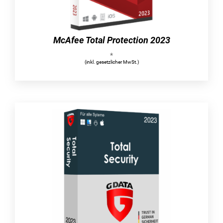
die persönlichen Daten darstellen können. Zu
den häufigsten Bedrohungen gehören Viren,
diverse Online-Risiken und Ransomware. Um
McAfee Total Protection 2023
einen wirksamen Schutz zu gewährleisten, hat
*
der Hersteller McAfee eine Kombination aus
(inkl. gesetzlicher MwSt.)
Online- und Offline-Sicherheitsfunktionen
implementiert. Durch die direkte Integration der
Cloud profitieren Sie von einer
Echtzeitüberwachung und die Datenbanken
werden kontinuierlich aktualisiert, ohne dass Sie
ständig Updates installieren müssen.
Eine der bemerkenswerten Funktionen des
McAfee Total Protection 2022 ist der McAfee
WebAdvisor. Diese Funktion verbessert
insbesondere die Sicherheit beim Surfen im
Internet und ist mit allen gängigen Browsers
kompatibel. Es spielt keine entscheidende Rolle,
ob es sich um Google Chrome, Safari oder