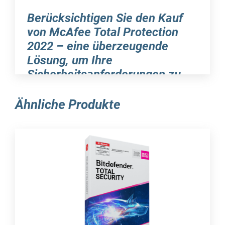
Berücksichtigen Sie den Kauf
von McAfee Total Protection
2022 – eine überzeugende
Lösung, um Ihre
Sicherheitsanforderungen zu
erfüllen
Ähnliche Produkte
Wenn Sie auf der Suche nach einer
überzeugenden Sicherheitslösung sind, die auf
dem neuesten Stand der Technik basiert, treffen
Sie mit der McAfee Total Protection 2022 eine
exzellente Wahl. Die Software bietet eine breite
Palette von Methoden, die einen umfassenden
Schutz vor sämtlichen Arten von Bedrohungen
im Alltag gewährleisten. Ganz gleich, ob es sich
um Malware, Trojaner oder komplexe Gefahren
handelt, mit der Software-Suite von McAfee sind