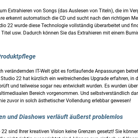
 zum Extrahieren von Songs (das Auslesen von Titeln), die im 
ware erkennt automatisch die CD und sucht nach den richtigen Me
dio 22 wurde diese Technologie vollständig überarbeitet und find
n, Titel usw. Dadurch können Sie das Extrahieren mit einem Bur
Produktpflege
ich verändernden IT-Welt gibt es fortlaufende Anpassungen betr
udio 22 hat kürzlich ein weitreichendes Upgrade erfahren, in
rüft und teilweise sogar neu entwickelt wurden. Es wurden über
ltimediaalen Bereich vorgenommen. Und selbstverständlich dar
ie zuvor in solch ästhetischer Vollendung erlebbar gewesen!
en und Diashows verläuft äußerst problemlos
2 sind Ihrer kreativen Vision keine Grenzen gesetzt! Sie könne