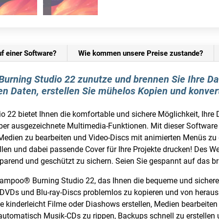
uf einer Software?
Wie kommen unsere Preise zustande?
rning Studio 22 zunutze und brennen Sie Ihre Dat
gen Daten, erstellen Sie mühelos Kopien und konver
22 bietet Ihnen die komfortable und sichere Möglichkeit, Ihre 
ber ausgezeichnete Multimedia-Funktionen. Mit dieser Software
 Medien zu bearbeiten und Video-Discs mit animierten Menüs z
len und dabei passende Cover für Ihre Projekte drucken! Des Wei
sparend und geschützt zu sichern. Seien Sie gespannt auf das b
hampoo® Burning Studio 22, das Ihnen die bequeme und sichere M
, DVDs und Blu-ray-Discs problemlos zu kopieren und von hera
Sie kinderleicht Filme oder Diashows erstellen, Medien bearbeit
, automatisch Musik-CDs zu rippen, Backups schnell zu erstellen