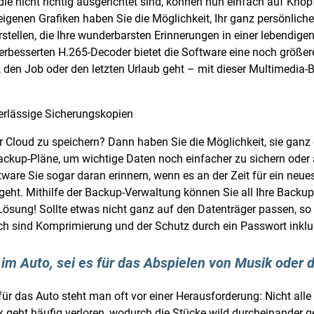
ie nicht richtig ausgerichtet sind, können nun einfach auf Knop
igenen Grafiken haben Sie die Möglichkeit, Ihr ganz persönliches
ellen, die Ihre wunderbarsten Erinnerungen in einer lebendige
rbesserten H.265-Decoder bietet die Software eine noch größere 
, den Job oder den letzten Urlaub geht – mit dieser Multimedia-
erlässige Sicherungskopien
der Cloud zu speichern? Dann haben Sie die Möglichkeit, sie gan
kup-Pläne, um wichtige Daten noch einfacher zu sichern oder au
tware Sie sogar daran erinnern, wenn es an der Zeit für ein neu
tgeht. Mithilfe der Backup-Verwaltung können Sie all Ihre Backu
ösung! Sollte etwas nicht ganz auf den Datenträger passen, so v
ich sind Komprimierung und der Schutz durch ein Passwort inklu
 im Auto, sei es für das Abspielen von Musik oder
ür das Auto steht man oft vor einer Herausforderung: Nicht al
k geht häufig verloren, wodurch die Stücke wild durcheinander 