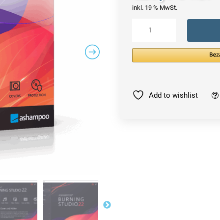
inkl. 19 % MwSt.
Ashampoo
Burning
Studio
22
|
Windows
Menge
Add to wishlist