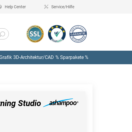
Help Center
Service/Hilfe
Grafik
3D-Architektur/CAD
% Sparpakete %
ning Studio