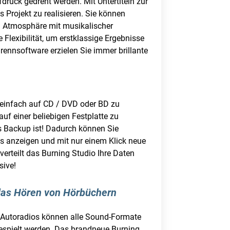
fdruck gedreht werden. Mit Untertiteln zur
 Projekt zu realisieren. Sie können
n Atmosphäre mit musikalischer
Flexibilität, um erstklassige Ergebnisse
Brennsoftware erzielen Sie immer brillante
z einfach auf CD / DVD oder BD zu
f einer beliebigen Festplatte zu
es Backup ist! Dadurch können Sie
ps anzeigen und mit nur einem Klick neue
erteilt das Burning Studio Ihre Daten
sive!
 das Hören von Hörbüchern
le Autoradios können alle Sound-Formate
gespielt werden. Das brandneue Burning