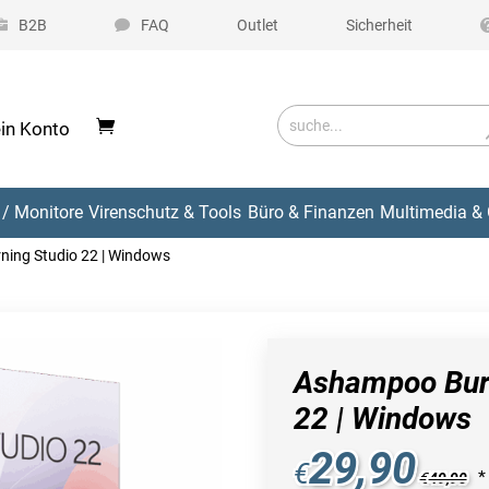
B2B
FAQ
Outlet
Sicherheit
in Konto
/ Monitore
Virenschutz & Tools
Büro & Finanzen
Multimedia & 
ing Studio 22 | Windows
Ashampoo Bur
22 | Windows
29,90
€
*
€
49,90