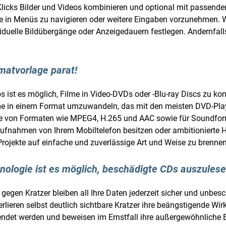
icks Bilder und Videos kombinieren und optional mit passender 
lange in Menüs zu navigieren oder weitere Eingaben vorzunehmen. 
iduelle Bildübergänge oder Anzeigedauern festlegen. Andernfall
matvorlage parat!
ist es möglich, Filme in Video-DVDs oder -Blu-ray Discs zu ko
Filme in einem Format umzuwandeln, das mit den meisten DVD-Pla
alette von Formaten wie MPEG4, H.265 und AAC sowie für Sound
 Aufnahmen von Ihrem Mobiltelefon besitzen oder ambitionierte 
 Projekte auf einfache und zuverlässige Art und Weise zu brennen
hnologie ist es möglich, beschädigte CDs auszules
gen Kratzer bleiben all Ihre Daten jederzeit sicher und unbes
lieren selbst deutlich sichtbare Kratzer ihre beängstigende Wir
ndet werden und beweisen im Ernstfall ihre außergewöhnliche B