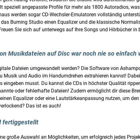
ält speziell angepasste Profile für mehr als 1800 Autoradios, was
hinaus werden sogar CD-Wechsler-Emulatoren vollständig unterstü
 das Burning Studio einen Equalizer und die klassische Normali
Freuen Sie sich auf unterwegs auf Ihre Songs und Hörbücher in be
n Musikdateien auf Disc war noch nie so einfach w
igitale Dateien umgewandelt werden? Die Software von Ashampo
 du Musik und Audio im Handumdrehen extrahieren kannst! Dabei d
 eingeben musst. Du kannst die CDs in höchster Qualität rippe
nannte oder fehlerhafte Dateien! Zudem ermöglicht dir diese Br
einen Equalizer oder eine Lautstärkeanpassung nutzen, um den 
erlockend? Das ist es auch!
 fertiggestellt
e große Auswahl an Möglichkeiten, um erfolgreich jedes Projek