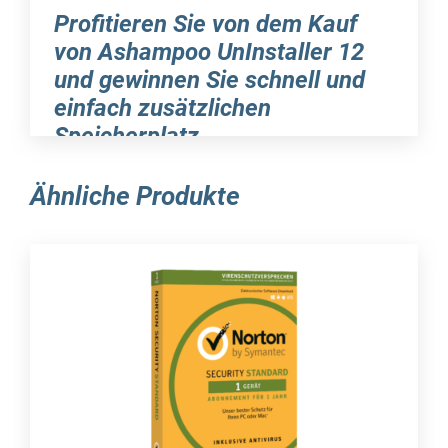
Profitieren Sie von dem Kauf
von Ashampoo UnInstaller 12
und gewinnen Sie schnell und
einfach zusätzlichen
Speicherplatz
Im Verlauf der Zeit steigt die Anzahl der
Ähnliche Produkte
Programme, Erweiterungen und Installationen
auf dem Computer oder Notebook stetig an.
Grundsätzlich bietet das Microsoft-
Betriebssystem Windows zwar die Möglichkeit,
Programme von der Festplatte zu entfernen,
doch in der Praxis erweist sich dies oft als
weniger effizient als erhofft. Mit Ashampoo
UnInstaller 12 sind Sie auf diese
Herausforderungen bestens vorbereitet und
können sämtliche Programme, Erweiterungen