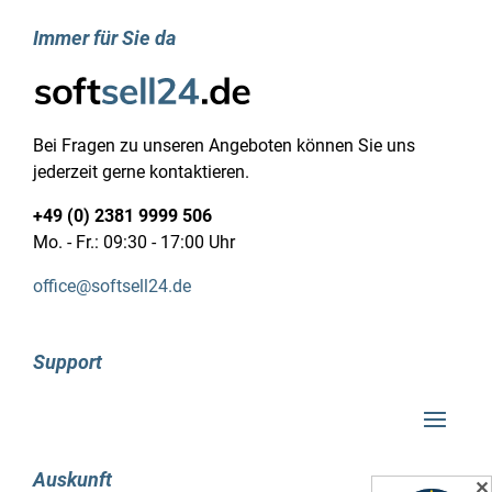
Immer für Sie da
Mit der neuesten Version der Software
softsell24 Ashampoo UnInstaller 12 hat der
beliebte und bekannte Hersteller zahlreiche
wesentliche Änderungen und Innovationen in
Bei Fragen zu unseren Angeboten können Sie uns
das Programm integriert. Eine dieser
jederzeit gerne kontaktieren.
Verbesserungen ist ein innovativer
Energiesparmodus, der dazu beiträgt, die
+49 (0) 2381 9999 506
Ressourcen auf Ihrem Computer zu schonen.
Mo. - Fr.: 09:30 - 17:00 Uhr
Obwohl das Programm im Hintergrund aktiv ist
office@softsell24.de
und laufende Installationen überwacht, können
Sie die maximale Leistung Ihres Systems
nutzen. Dies ist besonders für ältere oder
Support
weniger leistungsstarke Computer spürbar und
führt zu einer insgesamt verbesserten Leistung
von Ashampoo UnInstaller 12. Die Hersteller
versprechen außerdem eine um 50 Prozent
schnellere Arbeit auf dem Computer dank einer
Auskunft
✕