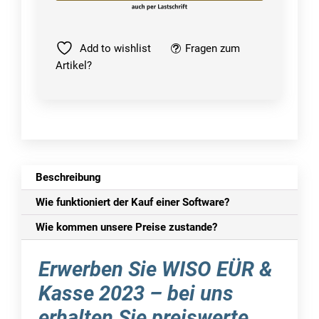
|
für
die
Add to wishlist
Fragen zum
Geschäftsjahr
Artikel?
2022/2023
Menge
Beschreibung
Wie funktioniert der Kauf einer Software?
Wie kommen unsere Preise zustande?
Erwerben Sie WISO EÜR &
Kasse 2023 – bei uns
erhalten Sie preiswerte