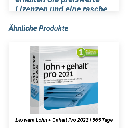
Lizenzen und eine rasche
Zustellung
Ähnliche Produkte
Unzählige praktische Features
für die effektive Erstellung der
Einnahmen-Überschuss-
Rechnung – WISO EÜR & Kasse
2023 überzeugt mit zahlreichen
Pluspunkten
Die Anwendung WISO EÜR & Kasse 2023 bietet
viele Vorteile, vor allem aufgrund ihrer leicht
verständlichen Benutzeroberfläche. Sie
brauchen sich keine Gedanken über den Einstieg
zu machen, da das Programm einfach zu
Lexware Lohn + Gehalt Pro 2022 | 365 Tage
bedienen ist. Die Erfassung der laufenden