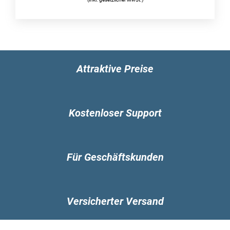
und schnell orientieren zu können. Selbst wenn
Sie bisher noch keine Erfahrung mit WISO EÜR &
Kasse 2023 haben, stellt dies keine Hürde für
den täglichen Einsatz dar, da Sie schrittweise in
die Anwendung eingeführt werden. Wenn Sie als
Attraktive Preise
Benutzer zusätzliche Informationen benötigen,
beispielsweise zu den Anforderungen und
Richtlinien einer Einnahmen-Überschuss-
Rechnung, treffen Sie mit dem Kauf einer Lizenz
Kostenloser Support
für WISO EÜR & Kasse 2023 definitiv eine
ausgezeichnete Entscheidung. Sie erhalten in
jedem Fall ein nützliches Handbuch im PDF-
Für Geschäftskunden
Format. Ganz einfach herunterladen, auf Ihrem
Computer speichern und in aller Ruhe weitere
Informationen sichten. Dadurch erhalten Sie
einen umfangreichen Einblick in die Welt des
Versicherter Versand
Programms.
Darüber hinaus haben Sie mit der Verwendung