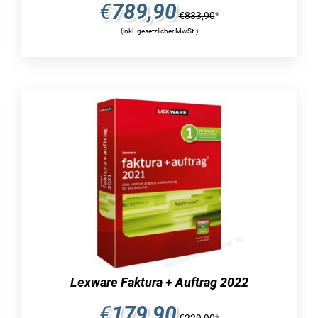
Einnahmen und Ausgaben für Ihr Unternehmen
€
789,90
€
833,90
*
erfordert nur wenige Handgriffe. Es ist lediglich
(inkl. gesetzlicher MwSt.)
erforderlich, die relevanten Daten einzutragen
und sicherzustellen, dass diese immer auf dem
neuesten Stand sind. Dadurch kann die
Software WISO EÜR & Kasse 2023 effizient
arbeiten und beispielsweise automatisch einen
Jahresabschluss am Ende des Jahres erstellen.
Diese Aufgabe müssen Sie dann nicht mehr
eigenständig im Rahmen der Buchhaltung
erledigen. Zusätzlich hat die Softwarelösung
des renommierten Herstellers die Fähigkeit, alle
erforderlichen Berichte und Auswertungen zu
generieren.
Sie haben außerdem die Gelegenheit, von einem
umfangreichen Kassenbuch zu profitieren,
Lexware Faktura + Auftrag 2022
indem Sie die Lizenz für WISO EÜR & Kasse
2023 erwerben. Machen Sie sich diese
€
179,90