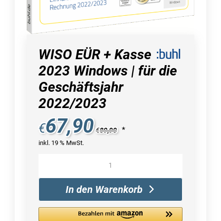
WISO EÜR + Kasse
2023 Windows | für die
Geschäftsjahr
2022/2023
67,90
€
*
€
89,90
inkl. 19 % MwSt.
WISO
EÜR
+
In den Warenkorb
Kasse
2023
Windows