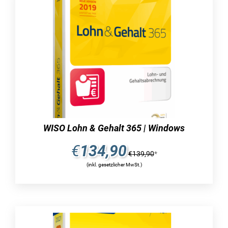
Lexware Bilanz-Software können Buchungen
einfach und schnell vorgenommen werden. Eine
zusätzliche Bequemlichkeit bietet die
Verwendung bereits vorhandener
Buchungsvorlagen.
Die Dauer beträgt 365 Tage:
Innerhalb eines Zeitraums von 365 Tagen, den
Sie die Software verwenden, steht Ihnen der
WISO Lohn & Gehalt 365 | Windows
uneingeschränkte Zugriff auf sämtliche
Funktionen zur Verfügung und Sie erhalten
€
134,90
€
139,90
*
kostenlose Updates. Diese Garantie
(inkl. gesetzlicher MwSt.)
gewährleistet, dass Sie stets mit einer aktuellen
Software arbeiten können.
Sobald die Nutzungsdauer abgelaufen ist,
müssen Sie die kostenpflichtige Verlängerung
beantragen. Andernfalls haben Sie immer noch