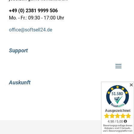
+49 (0) 2381 9999 506
Die Lexware Buchhaltung Plus 2019 –
Mo. - Fr.: 09:30 - 17:00 Uhr
Abonnement beinhaltet eine breite Palette an
praktischen Hilfsmitteln. Mit der integrierten
office@softsell24.de
Funktion zum Online-Banking von Lexware
können problemlos Überweisungen getätigt und
Lastschrifteinzüge erstellt werden. Durch
Support
automatisierte Buchungsvorgänge behältst du
immer den Überblick über deine Buchhaltung.
Die integrierte DATEV- und ELSTER-Schnittstelle
ermöglicht einen einfachen und reibungslosen
Auskunft
Datenaustausch mit deinem Steuerberater und
✕
dem Finanzamt. Auch der Jahresabschluss
(Bilanz und GuV) erfolgt mühelos mit dieser
Buchhaltungssoftware.
Mit Lexware Buchhaltung Plus 2019 behältst du
stets die Kontrolle über deine finanzielle Lage.
Lexware bietet eine Vielzahl von
Auswertungsmöglichkeiten, mit denen du die