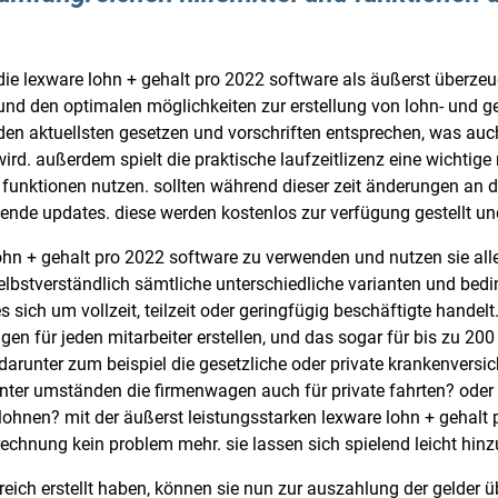
ie lexware lohn + gehalt pro 2022 software als äußerst überzeug
d den optimalen möglichkeiten zur erstellung von lohn- und ge
den aktuellsten gesetzen und vorschriften entsprechen, was auch
rd. außerdem spielt die praktische laufzeitlizenz eine wichtige
d funktionen nutzen. sollten während dieser zeit änderungen an d
ende updates. diese werden kostenlos zur verfügung gestellt und
ohn + gehalt pro 2022 software zu verwenden und nutzen sie alle
lbstverständlich sämtliche unterschiedliche varianten und bedin
es sich um vollzeit, teilzeit oder geringfügig beschäftigte handel
n für jeden mitarbeiter erstellen, und das sogar für bis zu 20
 darunter zum beispiel die gesetzliche oder private krankenversi
 unter umständen die firmenwagen auch für private fahrten? ode
hnen? mit der äußerst leistungsstarken lexware lohn + gehalt 
echnung kein problem mehr. sie lassen sich spielend leicht hin
eich erstellt haben, können sie nun zur auszahlung der gelder ü