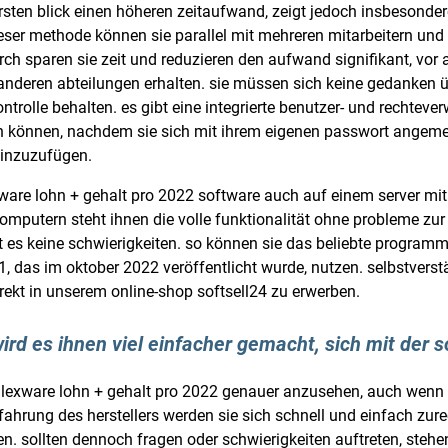
ersten blick einen höheren zeitaufwand, zeigt jedoch insbesonde
dieser methode können sie parallel mit mehreren mitarbeitern und
h sparen sie zeit und reduzieren den aufwand signifikant, vor 
nderen abteilungen erhalten. sie müssen sich keine gedanken üb
ontrolle behalten. es gibt eine integrierte benutzer- und rechtever
n können, nachdem sie sich mit ihrem eigenen passwort angemel
hinzuzufügen.
exware lohn + gehalt pro 2022 software auch auf einem server m
computern steht ihnen die volle funktionalität ohne probleme z
 es keine schwierigkeiten. so können sie das beliebte programm
 das im oktober 2022 veröffentlicht wurde, nutzen. selbstverstä
irekt in unserem online-shop softsell24 zu erwerben.
wird es ihnen viel einfacher gemacht, sich mit der
lexware lohn + gehalt pro 2022 genauer anzusehen, auch wenn s
ahrung des herstellers werden sie sich schnell und einfach zurec
nnen. sollten dennoch fragen oder schwierigkeiten auftreten, steh