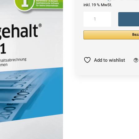
inkl. 19 % MwSt.
Lexware
Lohn
+
Gehalt
Pro
2022
|
Add to wishlist
365
Tage
Menge