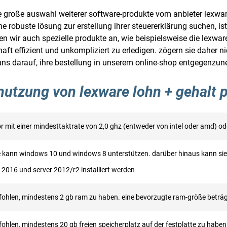
e große auswahl weiterer software-produkte vom anbieter lexware
e robuste lösung zur erstellung ihrer steuererklärung suchen, i
eten wir auch spezielle produkte an, wie beispielsweise die lexw
ft effizient und unkompliziert zu erledigen. zögern sie daher nic
 uns darauf, ihre bestellung in unserem online-shop entgegenzu
nutzung von lexware lohn + gehalt 
r mit einer mindesttaktrate von 2,0 ghz (entweder von intel oder amd) od
e kann windows 10 und windows 8 unterstützen. darüber hinaus kann si
 2016 und server 2012/r2 installiert werden
fohlen, mindestens 2 gb ram zu haben. eine bevorzugte ram-größe beträg
ohlen, mindestens 20 gb freien speicherplatz auf der festplatte zu habe