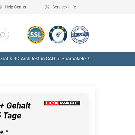
Help Center
Service/Hilfe
Grafik
3D-Architektur/CAD
% Sparpakete %
+ Gehalt
5 Tage
*
90