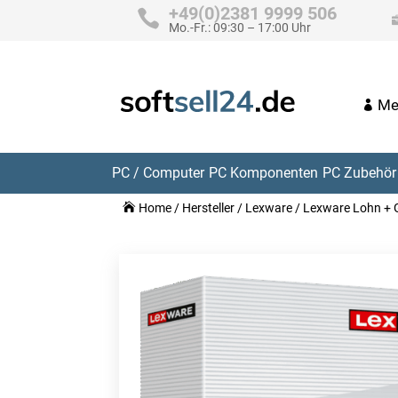
+49(0)2381 9999 506
Mo.-Fr.: 09:30 – 17:00 Uhr
Me
PC / Computer
PC Komponenten
PC Zubehör 
Home
/
Hersteller
/
Lexware
/ Lexware Lohn + G