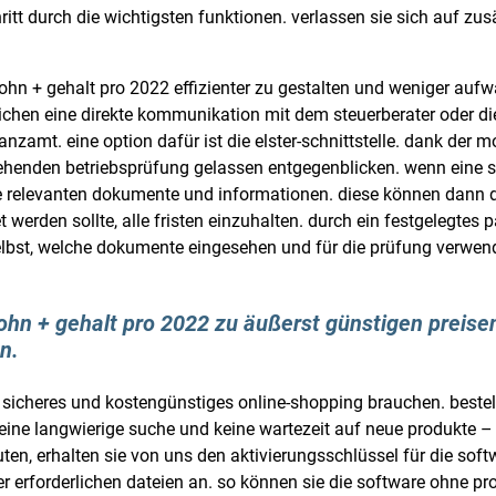
hritt durch die wichtigsten funktionen. verlassen sie sich auf zus
ohn + gehalt pro 2022 effizienter zu gestalten und weniger au
lichen eine direkte kommunikation mit dem steuerberater oder die
zamt. eine option dafür ist die elster-schnittstelle. dank der 
tehenden betriebsprüfung gelassen entgegenblicken. wenn eine 
relevanten dokumente und informationen. diese können dann di
werden sollte, alle fristen einzuhalten. durch ein festgelegtes 
selbst, welche dokumente eingesehen und für die prüfung verwe
ohn + gehalt pro 2022 zu äußerst günstigen preise
n.
 für sicheres und kostengünstiges online-shopping brauchen. bes
keine langwierige suche und keine wartezeit auf neue produkte –
ten, erhalten sie von uns den aktivierungsschlüssel für die sof
 erforderlichen dateien an. so können sie die software ohne pr