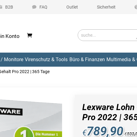
B2B
FAQ
Outlet
Sicherheit
in Konto
/ Monitore
Virenschutz & Tools
Büro & Finanzen
Multimedia & 
ehalt Pro 2022 | 365 Tage
Lexware Lohn 
Pro 2022 | 36
789,90
€
€
833,