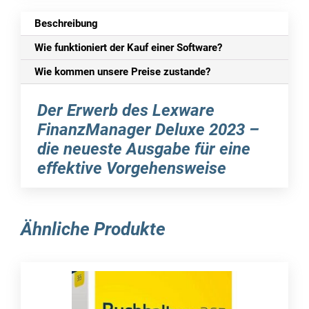
Beschreibung
Wie funktioniert der Kauf einer Software?
Wie kommen unsere Preise zustande?
Der Erwerb des Lexware
FinanzManager Deluxe 2023 –
die neueste Ausgabe für eine
effektive Vorgehensweise
Es ist äußerst wichtig, einen umfassenden
Überblick über Finanzen zu haben, sowohl im
Ähnliche Produkte
privaten als auch im beruflichen Umfeld, um
kontinuierlich informiert zu bleiben. Durch den
Einsatz einer geeigneten Software kann dieser
Prozess auf besonders einfache und effiziente
Art und Weise bewältigt werden. Eine