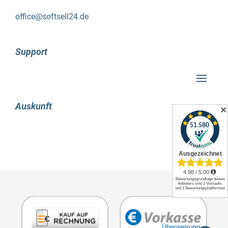
sogar für umfangreiche
Versicherungsszenarien bestens
office@softsell24.de
vorbereitet
Support
Schäden an Eigentum oder Inventar können in
den eigenen vier Wänden häufig auftreten. Es
gibt verschiedene Gründe dafür, wie zum
Beispiel Besucher, Wasser oder sogar einen
unerwarteten Blitzschlag während eines
Auskunft
✕
Unwetters. Manchmal lassen sich solche
Ereignisse einfach nicht verhindern. Zum Glück
haben viele Menschen eine Versicherung, die im
Schadensfall schnell und zumindest finanziell
unterstützt. Wenn Sie jedoch eine schnelle
Erstattung der Kosten erhalten möchten, ist es
wichtig, umfassende Belege und Nachweise
über Ihr Eigentum vorlegen zu können.
Eine großartige Lösung, die Zeit und Aufwand
spart, ist die Verwendung der