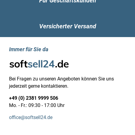
Für Geschäftskunden
Unternehmen. Unsere Plattform ermöglicht es
Ihnen, die Software schnell und einfach zu
erwerben und von den umfangreichen
Versicherter Versand
Funktionen und Vorteilen zu profitieren. Mit
softsell24 ist der Zugriff auf die neuesten
Features und Upgrades zum besten Preis
Immer für Sie da
möglich.
Hole dir einen preiswerten Windows
Server 2016 Essentials Key und nutze
Hyper-V
Bei Fragen zu unseren Angeboten können Sie uns
jederzeit gerne kontaktieren.
Es ist jetzt möglich, dass die Essentials-Edition
+49 (0) 2381 9999 506
ohne Probleme einer bereits vorhandenen
Mo. - Fr.: 09:30 - 17:00 Uhr
Domäne beitritt, was die Verwendung des
Serverbetriebssystems in Filialen und
office@softsell24.de
Zweigstellen von Unternehmen erleichtert. Beim
Online-Kauf von Windows Server 2016