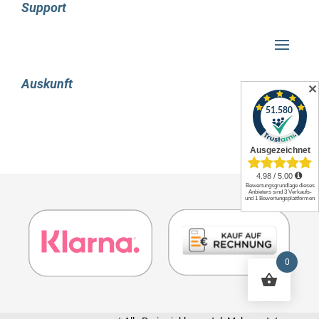
Essentials besteht die Möglichkeit, virtuelle
Support
Maschinen (VMs) mithilfe der integrierten
Hyper-V-Funktion problemlos zu betreiben. Es
gibt eine Vielzahl von Verbesserungen für die
Hypervisor-basierte Virtualisierungstechnologie,
Auskunft
✕
zum Beispiel das Hinzufügen von NICs und
RAM im laufenden Betrieb sowie eine höhere
Skalierbarkeit. Durch die Integration von Azure
Backup und Azure Recovery können
Unternehmen ihre Daten sichern und vor Verlust
schützen. Die DHCP-Server-Funktionalität
ermöglicht eine einfache und schnelle
Integration einzelner Computer in das Netzwerk.
Anforderungen für die Installation von
Windows Server 2016 Essentials auf Ihrem
0
System
Zentrale Recheneinheit: