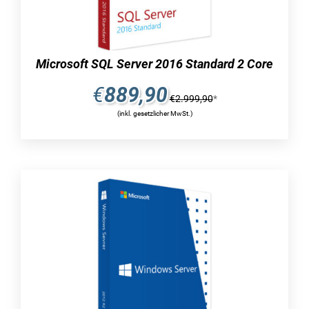
installiert und konfiguriert. Andere Rollendienste
der Remotedesktopdienste, einschließlich RD-
Sitzungshost, werden nicht unterstützt. Wenn
Sie beispielsweise die Lizenz für den Windows
Microsoft SQL Server 2016 Standard 2 Core
Server 2016 Standard über unseren Online-Shop
erwerben, stehen Ihnen die Remote Desktop
€
889,90
€
2.999,90
*
Services 2016 vollständig für Remote-Zugriffe
(inkl. gesetzlicher MwSt.)
zur Verfügung.
Kaufen Sie Windows Server 2016
Essentials online und verbessern Sie die
Benutzerauthentifizierung
Alle Features von AD Federation Services, AD
Lightweight Directory Services, Application
Server und Hyper-V stehen ohne jegliche
Einschränkungen zur Verfügung. Die
Verwendung von Active Directory Federation
Services ermöglicht es Benutzern, über die