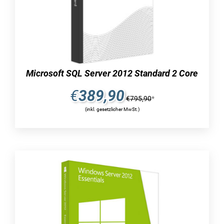
vielzahl von variationen zur
auswahl.
microsoft bietet erneut eine breite auswahl an
versionen des microsoft sql server 2022 an.
neben der basisvariante gibt es auch die
Microsoft SQL Server 2012 Standard 2 Core
„standard“-ausführung, die fortgeschrittene
€
389,90
anforderungen erfüllen kann. die „standard“-
€
795,90
*
version des microsoft sql server 2022 bietet eine
(inkl. gesetzlicher MwSt.)
erweiterte hardwareunterstützung. es können
beispielsweise bis zu 24 kerne genutzt und eine
maximale datenbankgröße von 524 petabyte
erreicht werden. mit der entsprechenden lizenz
können auch größere datenbanken effizient
verwaltet und genutzt werden.
im allgemeinen bietet der microsoft sql server
2022 alle relevanten funktionen und features für
den täglichen gebrauch. daher haben sie die