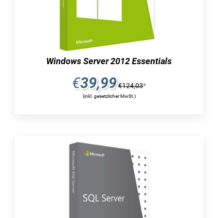
möglichkeit, von einer grundlegenden
integration von machine-learning zu profitieren.
des weiteren ermöglicht der server eine
schnellere verwaltung der datenbank und stellt
funktionen bereit, um eine kontinuierliche und
Windows Server 2012 Essentials
dauerhafte verfügbarkeit sicherzustellen. bei
bedarf können sie auch ein kostenloses
€
39,99
€
124,03
*
asynchrones replikat auf virtuellen azure-
(inkl. gesetzlicher MwSt.)
computern nutzen, um im notfall eine
wiederherstellung durchzuführen. darüber
hinaus stehen ihnen zahlreiche
sicherheitsfunktionen zur verfügung, darunter
eine schwachstellenanalyse,
kompatibilitätsberichte und transparent data
encryption. das hauptziel des microsoft sql
server 2022 besteht darin, die gesamt-
performance zu verbessern und gleichzeitig eine
hohe datensicherheit und ununterbrochene