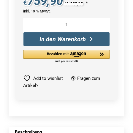
759,90
€
*
€
1.198,90
inkl. 19 % MwSt.
Microsoft
SQL
Server
In den Warenkorb
2022
Standard
Menge
Add to wishlist
Fragen zum
Artikel?
Beschreibung