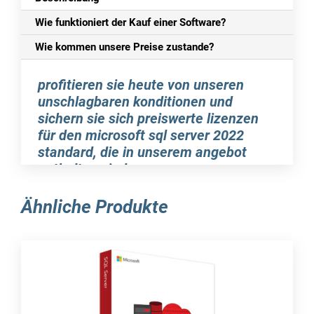
Wie funktioniert der Kauf einer Software?
Wie kommen unsere Preise zustande?
profitieren sie heute von unseren
unschlagbaren konditionen und
sichern sie sich preiswerte lizenzen
für den microsoft sql server 2022
standard, die in unserem angebot
enthalten sind.
softsell24 ist stolz darauf, ihnen den
Ähnliche Produkte
brandneuen microsoft sql server des jahres
2022 anbieten zu können. bei uns können sie
die passenden lizenzen für ihre spezifischen
anforderungen erwerben. ganz bequem von
zuhause aus können sie sich für diese äußerst
beliebte lösung im professionellen umfeld