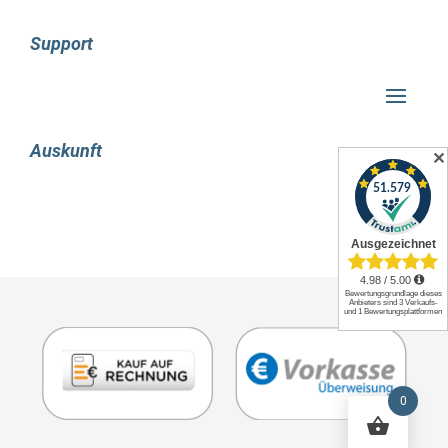
mit zahlreichen neuerungen und
Support
überarbeitungen bieten sich mehrere gründe an,
auf den microsoft sql server 2022 umzusteigen.
ihr unternehmen kann von der hervorragenden
verfügbarkeit und zuverlässigkeit profitieren, die
Auskunft
durch die verwendung der azure-dienste
✕
gewährleistet wird. die zusammenarbeit mit
diesen diensten wurde weiter optimiert, was
ebenfalls von vorteil ist. die sicherheit ihrer
informationen, server und daten hat sich
ebenfalls erheblich verbessert, wie es microsoft
in der neuen 2022-version deutlich zeigt.
darüber hinaus hat das unternehmen auf das
wachsende datenvolumen reagiert, das mit dem
microsoft sql server 2022 verwaltet und genutzt
werden kann. dank der verbesserten leistung
0
können sie auch mit großen datenbanken
problemlos arbeiten.