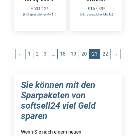
€
631,12
*
€
167,89
*
(inkl. gesetzlicher MwSt.)
(inkl. gesetzlicher MwSt.)
←
1
2
3
…
18
19
20
21
22
→
Sie können mit den
Sparpaketen von
softsell24 viel Geld
sparen
Wenn Sie nach einem neuen