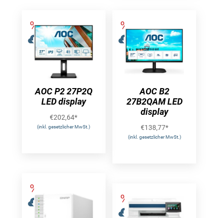
AOC P2 27P2Q
AOC B2
LED display
27B2QAM LED
display
€
202,64
*
€
138,77
*
(inkl. gesetzlicher MwSt.)
(inkl. gesetzlicher MwSt.)