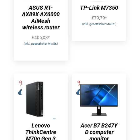
ASUS RT-
TP-Link M7350
AX89X AX6000
€
79,79
*
AiMesh
(inkl. gesetzlicher MwSt.)
wireless router
€
406,03
*
(inkl. gesetzlicher MwSt.)
Lenovo
Acer B7 B247Y
ThinkCentre
D computer
M70q Gen 3
monitor