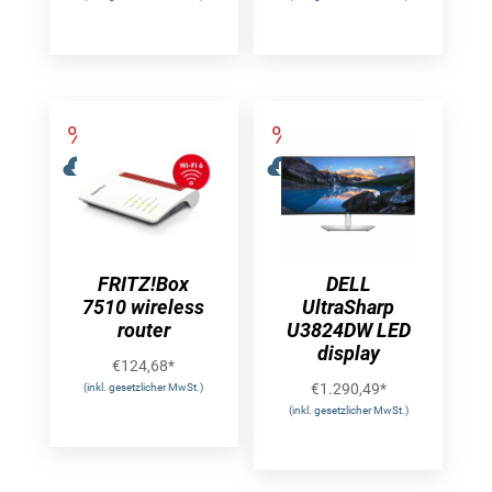
FRITZ!Box
DELL
7510 wireless
UltraSharp
router
U3824DW LED
display
€
124,68
*
€
1.290,49
*
(inkl. gesetzlicher MwSt.)
(inkl. gesetzlicher MwSt.)