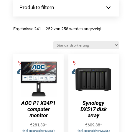
Produkte filtern
Ergebnisse 241 – 252 von 258 werden angezeigt
AOC P1 X24P1
Synology
computer
DX517 disk
monitor
array
€
281,39
*
€
609,88
*
(inkl. gesetzlicher MwSt.)
(inkl. gesetzlicher MwSt.)