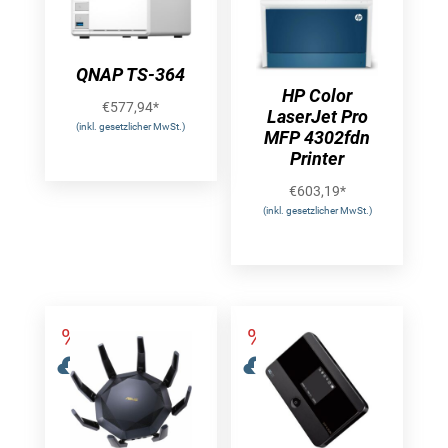
QNAP TS-364
HP Color
€
577,94
*
LaserJet Pro
(inkl. gesetzlicher MwSt.)
MFP 4302fdn
Printer
€
603,19
*
(inkl. gesetzlicher MwSt.)