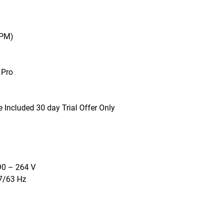
TPM)
 Pro
 Included 30 day Trial Offer Only
90 – 264 V
7/63 Hz