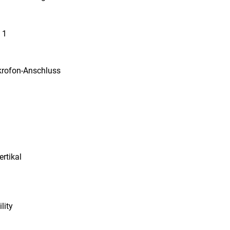
 1
krofon-Anschluss
ertikal
lity