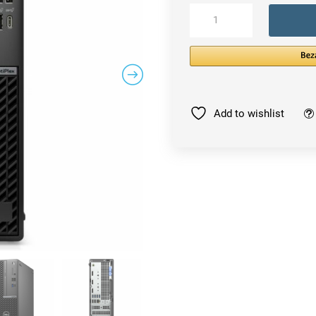
DELL
OptiPlex
7010
Plus
Menge
Add to wishlist