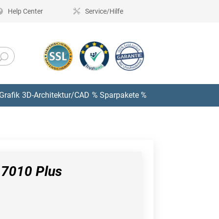
Help Center
Service/Hilfe
Grafik
3D-Architektur/CAD
% Sparpakete %
 7010 Plus