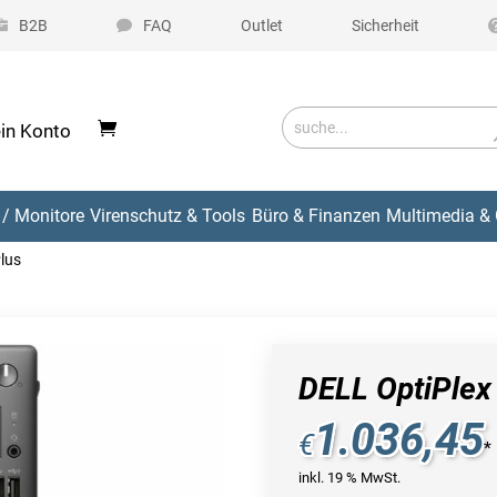
B2B
FAQ
Outlet
Sicherheit
in Konto
/ Monitore
Virenschutz & Tools
Büro & Finanzen
Multimedia & 
lus
DELL OptiPlex
1.036,45
€
*
inkl. 19 % MwSt.