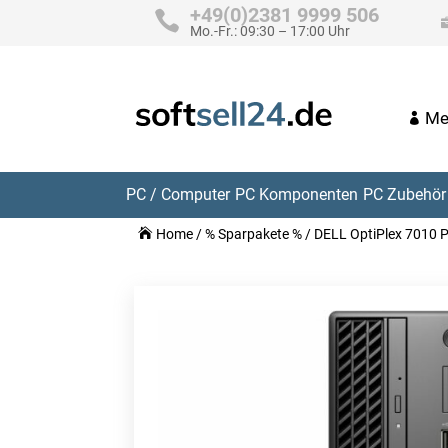
+49(0)2381 9999 506
Mo.-Fr.: 09:30 – 17:00 Uhr
Me
PC / Computer
PC Komponenten
PC Zubehör 
Home
/
% Sparpakete %
/ DELL OptiPlex 7010 P