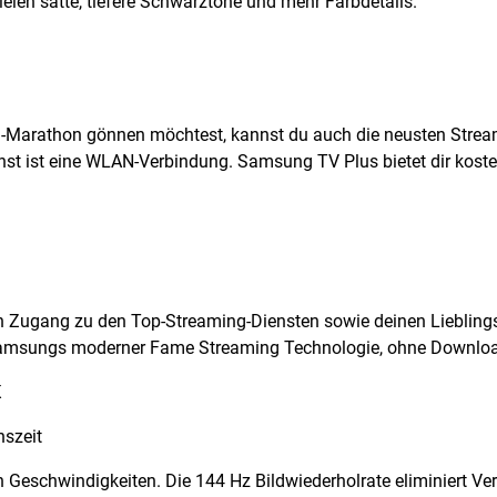
len satte, tiefere Schwarztöne und mehr Farbdetails.
Marathon gönnen möchtest, kannst du auch die neusten Streami
chst ist eine WLAN-Verbindung. Samsung TV Plus bietet dir kost
n Zugang zu den Top-Streaming-Diensten sowie deinen Lieblings
Samsungs moderner Fame Streaming Technologie, ohne Download
K
nszeit
Geschwindigkeiten. Die 144 Hz Bildwiederholrate eliminiert Ver