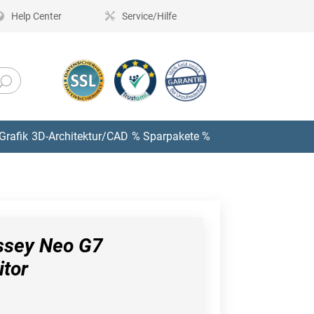
Help Center
Service/Hilfe
Grafik
3D-Architektur/CAD
% Sparpakete %
sey Neo G7
tor