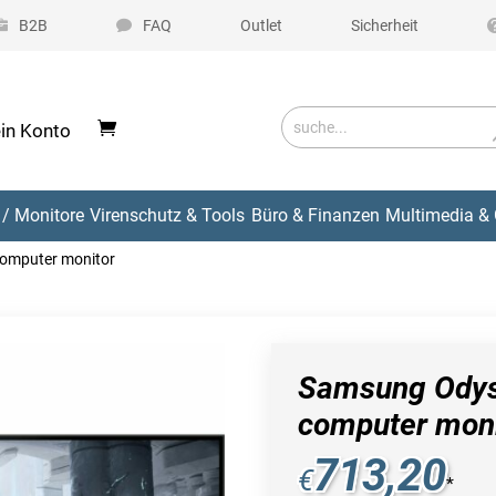
B2B
FAQ
Outlet
Sicherheit
in Konto
/ Monitore
Virenschutz & Tools
Büro & Finanzen
Multimedia & 
omputer monitor
Samsung Odys
computer moni
713,20
€
*