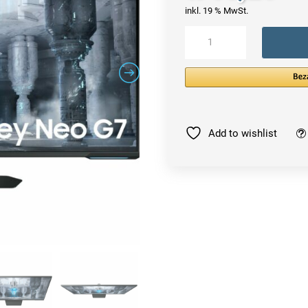
inkl. 19 % MwSt.
Samsung
Odyssey
Neo
G7
computer
monitor
Menge
Add to wishlist