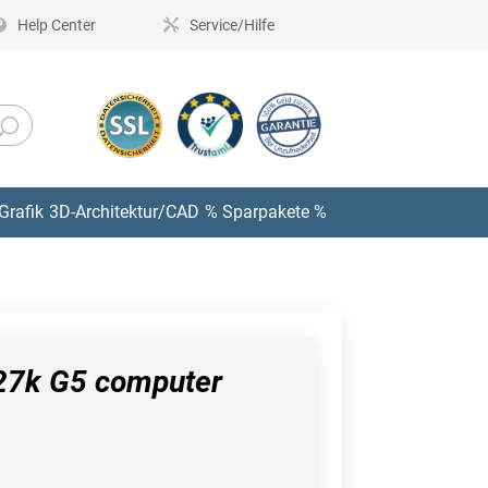
Help Center
Service/Hilfe
Grafik
3D-Architektur/CAD
% Sparpakete %
27k G5 computer