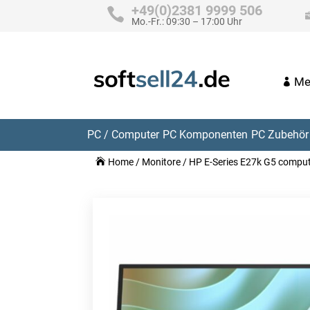
+49(0)2381 9999 506
Mo.-Fr.: 09:30 – 17:00 Uhr
Me
PC / Computer
PC Komponenten
PC Zubehör 
Home
/
Monitore
/ HP E-Series E27k G5 comput