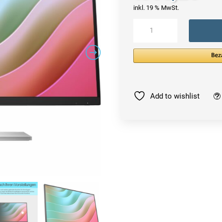
inkl. 19 % MwSt.
HP
E-
Series
E27k
G5
computer
monitor
Add to wishlist
Menge