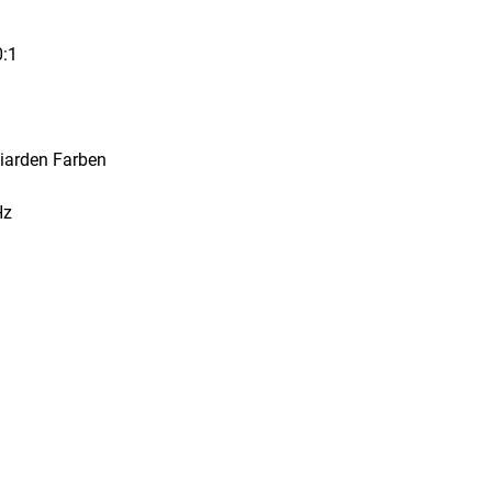
0:1
liarden Farben
Hz