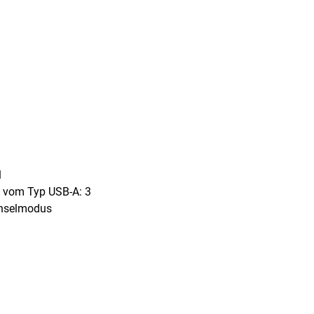
1
e vom Typ USB-A: 3
chselmodus