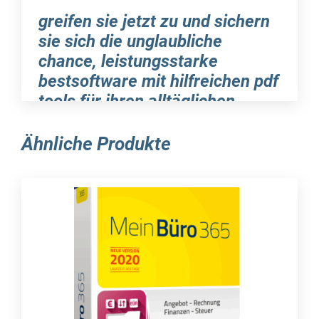
greifen sie jetzt zu und sichern
sie sich die unglaubliche
chance, leistungsstarke
bestsoftware mit hilfreichen pdf
tools für ihren alltäglichen
gebrauch zu erwerben
Ähnliche Produkte
in unserem breit gefächerten sortiment haben
wir die umfangreiche software pdf tools im
angebot, die von einem renommierten entwickler
entwickelt wurde. das paket enthält
verschiedene komponenten, die alle das ziel
haben, die arbeit mit pdf-dateien effektiver und
umfassender zu machen. mithilfe dieser tools
können sie neue dateien erstellen, vorhandene
inhalte anpassen und ihre dokumente sicher vor
unautorisiertem zugriff schützen. wenn sie die