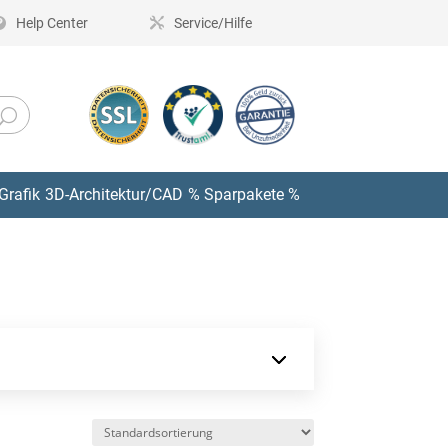
Help Center
Service/Hilfe
Grafik
3D-Architektur/CAD
% Sparpakete %