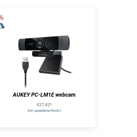
AUKEY PC-LM1E webcam
€
27,42
*
(inkl. gesetzlicher MwSt.)