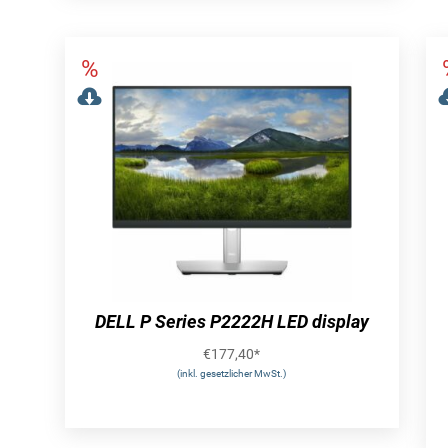
DELL P Series P2222H LED display
€
177,40
*
(inkl. gesetzlicher MwSt.)