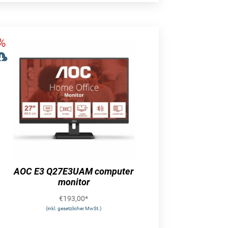
AOC E3 Q27E3UAM computer
monitor
€
193,00
*
(inkl. gesetzlicher MwSt.)