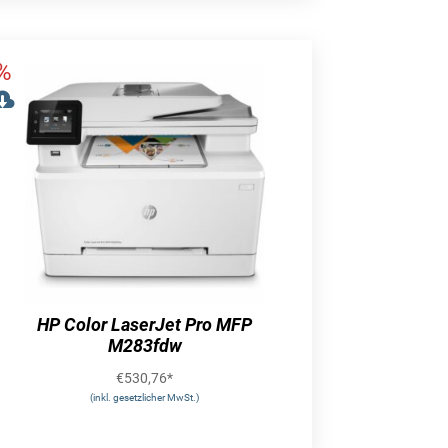
HP Color LaserJet Pro MFP
M283fdw
€
530,76
*
(inkl. gesetzlicher MwSt.)