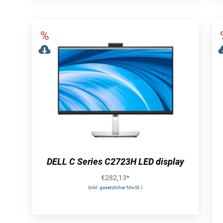
DELL C Series C2723H LED display
€
282,13
*
(inkl. gesetzlicher MwSt.)