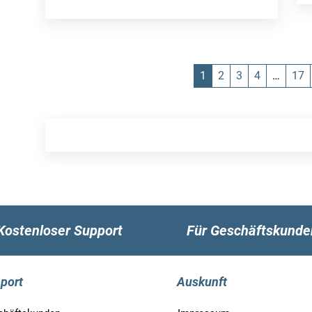
1
2
3
4
…
17
Kostenloser Support
Für Geschäftskunde
port
Auskunft