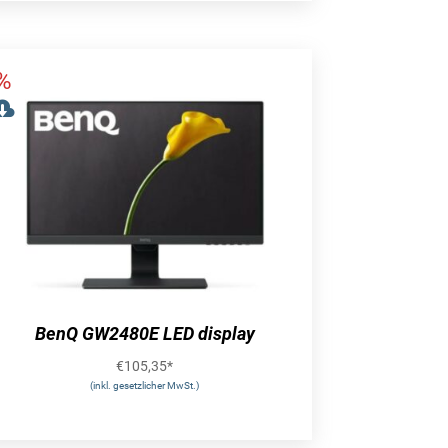
BenQ GW2480E LED display
€
105,35
*
(inkl. gesetzlicher MwSt.)