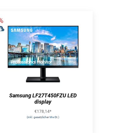
Samsung LF27T450FZU LED
display
€
178,14
*
(inkl. gesetzlicher MwSt.)