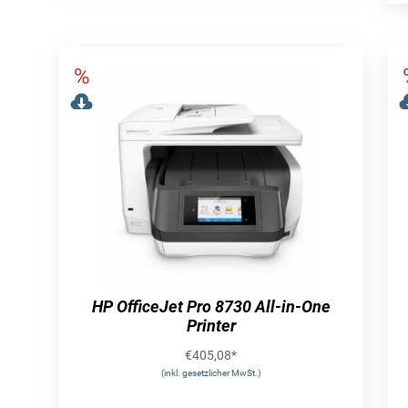
HP OfficeJet Pro 8730 All-in-One
Printer
€
405,08
*
(inkl. gesetzlicher MwSt.)