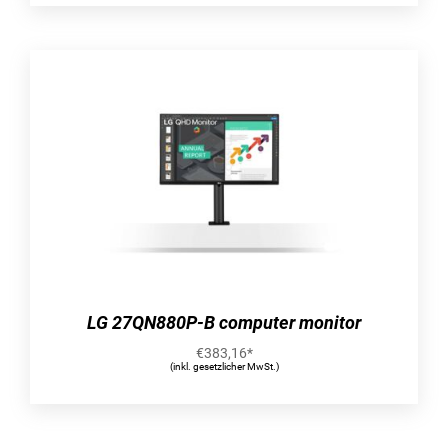
Max. Auflösung: 600 x 600 DPI
Kopiergeschwindigkeit (schwarz, normale
Qualität, A4): 36 Kopien pro Minute
Kopiergeschwindigkeit (normale Qualität, farbe,
A4): 36 Kopien pro Minute
Kopiergeschwindigkeit (schwarz,Entwurf,A4): 36
Kopien pro Minute
Kopiergeschwindigeit (farbig, Entwurf,A4): 36
Kopien pro Minute
Mehrfach-Kopie (max.): 99 Kopien
Verkleinerung/Vergrößerung: 25 – 400%
Eigenschaft: Ausweiskopierfunktion
Eigenschaft: Automatische Anpassfunktion
LG 27QN880P-B computer monitor
Scannen
Eigenschaft: Duplex-Scan
€
383,16
*
(inkl. gesetzlicher MwSt.)
Scannen: Farbscan
Optische Scan-Auflösung: 1200 x 1200 DPI
Maximale Scan-Auflösung: 1200 x 1200 DPI
Maximaler Scanbereich: 216 x 356 mm