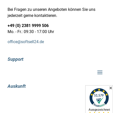
Faxübertragungsgeschwindigkeit: 4
Sekunde/Seite
Bei Fragen zu unseren Angeboten können Sie uns
Faxspeicher: 100 Seiten
jederzeit gerne kontaktieren.
Eigenschaft: Automatische Wahlwiederholung
+49 (0) 2381 9999 506
Eigenschaft: Faxweiterleitung
Mo. - Fr.: 09:30 - 17:00 Uhr
Faxsendung: 20 Positionen
Eigenschaft: Verzögertes Senden von Faxen
office@softsell24.de
Eigenschaft: Automatische Reduzierung
Merkmale
Empfohlene monatliche Auslastung: 250 –
Support
2000 Seiten pro Monat
Maximale monatliche Auslastung: 30000 Seiten
pro Monat
Duplexfunktion: Drucken, Scannen, Faxen
Auskunft
Eigenschaft: Digitaler Sender
✕
Zahl der Druckpatronen: 4
Druckfarben: Schwarz, Cyan, Magenta, Gelb
Seitenbeschreibungssprachen: PCL 5, PCL 6,
PCL XL, PostScript 3, PDF