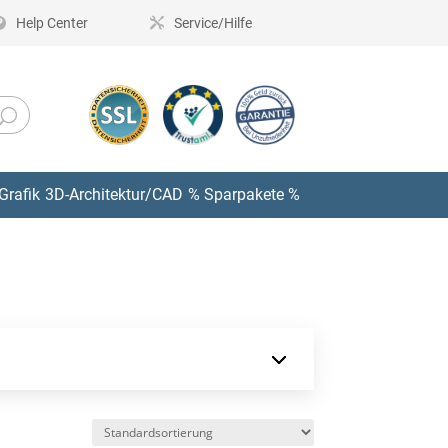
Help Center
Service/Hilfe
Grafik
3D-Architektur/CAD
% Sparpakete %