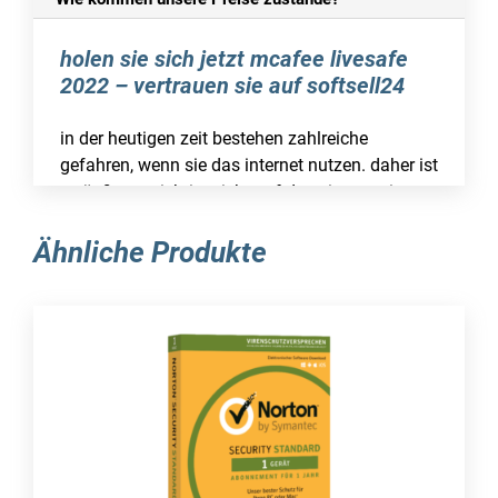
holen sie sich jetzt mcafee livesafe
2022 – vertrauen sie auf softsell24
in der heutigen zeit bestehen zahlreiche
gefahren, wenn sie das internet nutzen. daher ist
es äußerst wichtig, nicht auf den einsatz einer
aktuellen schutzsoftware zu verzichten. wenn
sie sich für mcafee livesafe 2022 entscheiden,
Ähnliche Produkte
treffen sie eine ausgezeichnete wahl, um sich
effektiv vor den gängigen bedrohungen zu
schützen.
wenn sie nach einer geeigneten lizenz für alle
funktionen suchen, können sie auf den
exzellenten service von softsell24 setzen. hier
finden sie attraktive vorteile, erschwingliche
preise und einen erstklassigen kundenservice.