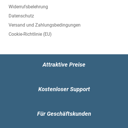
Thunderbolt™ 4
Widerrufsbelehrung
Übertragen, Aufladen und Anzeigen in einem
Schritt
Datenschutz
Mit Thunderbolt™ 4 können Sie bis zu 5K-
Versand und Zahlungsbedingungen
Displays an nur einem Thunderbolt-Anschluss
Cookie-Richtlinie (EU)
anschließen und dabei Stabilität, Skalierbarkeit
und Sicherheit genießen. Darüber hinaus
steigert der 17ZB90R die Produktivität durch
das Aufladen externer Geräte, die Unterstützung
von Schnittstellen der nächsten Generation und
Attraktive Preise
USB4-Kompatibilität.
Verbesserte Benutzerfreundlichkeit
Kostenloser Support
Einfacher und intelligenter Komfort
All-in-one-Netzschalter
Leistung und Sicherheit immer zur Hand
Berühren Sie einfach den Netzschalter, um Ihr
Für Geschäftskunden
gram einzuschalten und sich sofort
anzumelden.