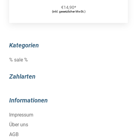
Starke Leistung dank des neuesten Prozessors
€
14,90
*
und Systemspeichers
(inkl. gesetzlicher MwSt.)
LG gram verfügt über ein Zertifikat der Intel®-
Evo™-Plattform und ist deshalb mit einem
Intel®-Core™-Prozessor der 13. Generation mit
Intel®-Iris®-Xe-Grafik ausgerüstet. Dadurch geht
Kategorien
die Inhaltserstellung, das Spielen und Streaming
schneller vonstatten und die Arbeitsproduktivität
% sale %
wird gesteigert.
80-Wh-Akku
Zahlarten
Bis zu 20 Stunden ganztägige Akkulaufzeit
Das 17-Zoll große LG gram bietet mit seinem
80-Wh-Akku mit großer Kapazität eine
Informationen
Akkulaufzeit von bis zu 20 Stunden – mit nur
einer einzigen Aufladung. So können Sie
Impressum
während Ihrer Arbeitszeit von überall aus
Über uns
nahtlos arbeiten.
AGB