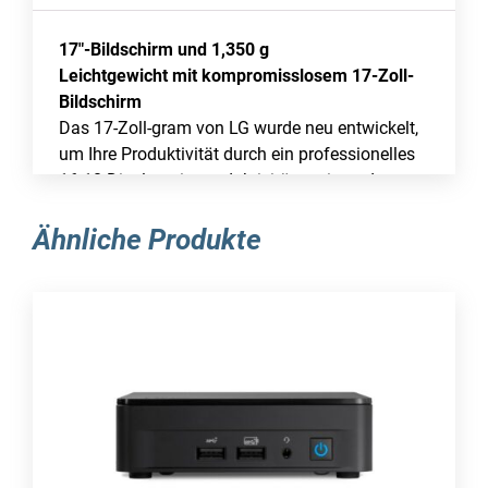
17″-Bildschirm und 1,350 g
Leichtgewicht mit kompromisslosem 17-Zoll-
Bildschirm
Das 17-Zoll-gram von LG wurde neu entwickelt,
um Ihre Produktivität durch ein professionelles
16:10-Display, ein produktivitätssteigerndes
Design und leistungsstarke Prozessoren zu
steigern, ohne dabei sein geringes Gewicht zu
Ähnliche Produkte
beeinträchtigen. So können Sie jederzeit und
überall schwere Arbeiten erledigen.
Leicht balanciert,
Schwer beeindruckt
Mit LG gram treiben Sie die Dinge voran, egal
wann, wo und wie Sie wollen. Ihnen sind keine
Grenzen gesetzt.
Wir präsentieren: Windows 11