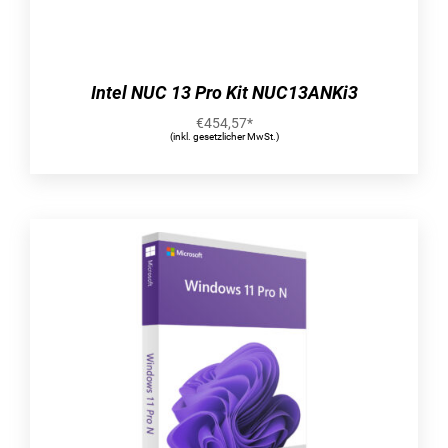
Windows 11 bringt Sie näher an das, was Ihnen
wichtig ist.
17-Zoll-Bildschirm und 1,350 g
Intel NUC 13 Pro Kit NUC13ANKi3
Von Guinness World Records anerkanntes
€
454,57
*
Leichtgewicht
(inkl. gesetzlicher MwSt.)
Das 17 Zoll große LG gram wurde neu
entwickelt, um mit einem professionellen 16:10-
Display, einem funktionalen Design und
leistungsstarken Prozessoren Ihre Produktivität
zu steigern. Dabei bleiben wir gleichzeitig dem
leichten Gehäuse treu. So können Sie jederzeit
und überall selbst umfangreiche Arbeit
erledigen.
WQXGA (2.560 x 1.600) – hohe Auflösung
Das WQXGA-Display (2.560 x 1.600) bietet klare
und lebendige Farben mit der doppelten
Auflösung von Full HD. So können Sie Aufgaben