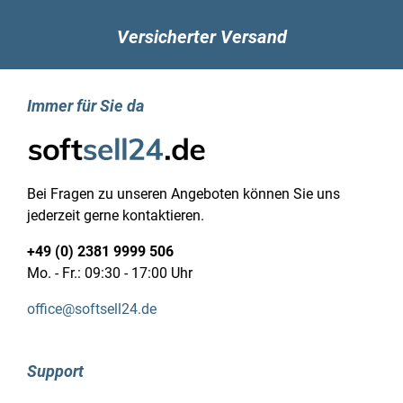
Kopfhörerausgänge: 1
Versicherter Versand
Eigenschaft: Kombinierter Kopfhörer-/Mikrofon-
Anschluss
Typ Ladeanschluss: Surface Connect
Immer für Sie da
Leistungen
Eigenschaft: Umgebungslichtsensor
Tastatur
Eingabegerät: Touchpad
Tastaturaufbau: QWERTZ
Bei Fragen zu unseren Angeboten können Sie uns
Tastatursprache: Deutsch
jederzeit gerne kontaktieren.
Eigenschaft: Tastatur mit
+49 (0) 2381 9999 506
Hintergrundbeleuchtung
Mo. - Fr.: 09:30 - 17:00 Uhr
Software
Betriebssystemsarchitektur: 64-Bit
office@softsell24.de
Betriebssystemsprache: Arabisch, Dänisch,
Deutsch, Niederländisch, Englisch, Spanisch,
Finnisch, Französisch, Italienisch, Norwegisch,
Support
Polnisch, Portugiesisch, Schwedisch