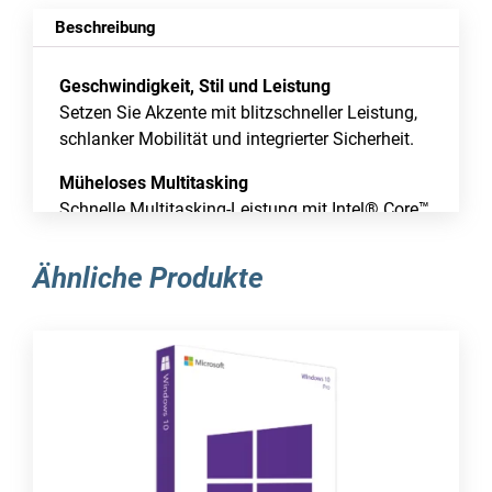
Beschreibung
Geschwindigkeit, Stil und Leistung
Setzen Sie Akzente mit blitzschneller Leistung,
schlanker Mobilität und integrierter Sicherheit.
Müheloses Multitasking
Schnelle Multitasking-Leistung mit Intel® Core™
Prozessoren der 12. Generation, die auf der
Intel® Evo™ Plattform basieren.
Ähnliche Produkte
Akkulaufzeit für die Praxis
Mit einer Akkulaufzeit von bis zu 17 Stunden
sorgt der Surface Laptop 5 für mehr
Produktivität, wo auch immer Sie Ihre Arbeit
hinführt.
Bereit zu arbeiten, wenn Sie es sind
Mit Instant On und Windows Hello-Anmeldung