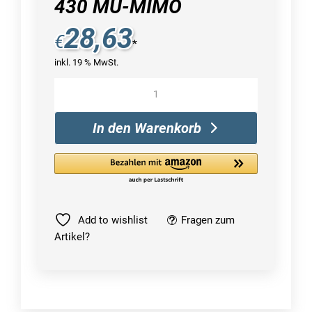
430 MU-MIMO
28,63
€
*
inkl. 19 % MwSt.
FRITZ!WLAN
Stick
AC
In den Warenkorb
430
MU-
MIMO
Menge
Add to wishlist
Fragen zum
Artikel?