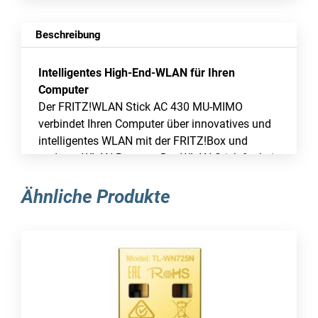
Beschreibung
Intelligentes High-End-WLAN für Ihren
Computer
Der FRITZ!WLAN Stick AC 430 MU-MIMO
verbindet Ihren Computer über innovatives und
intelligentes WLAN mit der FRITZ!Box und
anderen WLAN-Routern. Der WLAN Stick funkt je
nach Bedarf über die 2,4- oder 5-GHz-Frequenz.
Dank der neuen Technologie Multi-User MIMO
Ähnliche Produkte
können Daten auch gleichzeitig mit mehreren
Geräten ausgetauscht werden. Die Kapazität im
gesamten WLAN wird gerade beim
gleichzeitigen Einsatz mehrerer Geräte besser
genutzt. Die kompakte Bauform, die besonders
einfache Installation und die WPA2-
Funkverschlüsselung sorgen für kabellosen