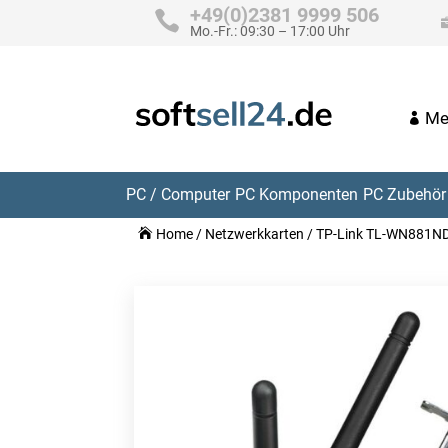
+49(0)2381 9999 506
Mo.-Fr.: 09:30 – 17:00 Uhr
Me
PC / Computer
PC Komponenten
PC Zubehör 
Home
/
Netzwerkkarten
/ TP-Link TL-WN881ND