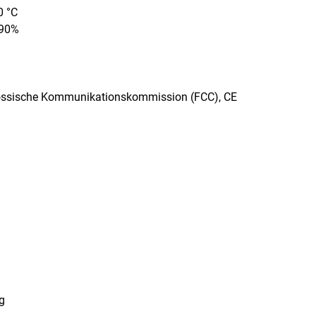
0 °C
 90%
enössische Kommunikationskommission (FCC), CE
ng