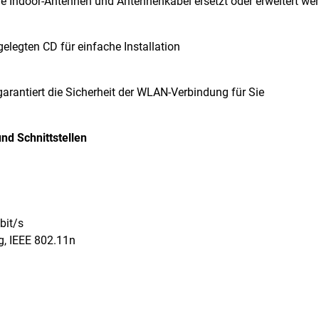
re Indoor-Antennen und Antennenkabel ersetzt oder erweitert we
gelegten CD für einfache Installation
rantiert die Sicherheit der WLAN-Verbindung für Sie
nd Schnittstellen
bit/s
g, IEEE 802.11n