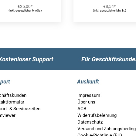
€
25,00
*
€
8,54
*
(inkl. gesetzlicher MwSt.)
(inkl. gesetzlicher MwSt.)
Kostenloser Support
Für Geschäftskunde
port
Auskunft
chäftskunden
Impressum
taktformular
Über uns
ort- & Servicezeiten
AGB
mviewer
Widerrufsbelehrung
Datenschutz
Versand und Zahlungsbedin
Cookie-Richtlinie (EU)