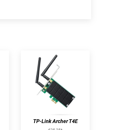
TP-Link Archer T4E
€
25,25
*