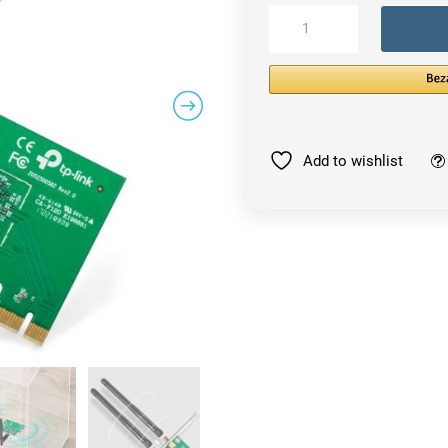
TP-
Link
TL-
WN881ND
network
card
Menge
Add to wishlist