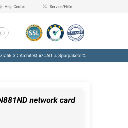
Help Center
Service/Hilfe
Grafik
3D-Architektur/CAD
% Sparpakete %
N881ND network card