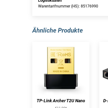
Logistikdaten
Warentarifnummer (HS): 85176990
Ähnliche Produkte
TP-Link Archer T2U Nano
D-
€
11,90
*