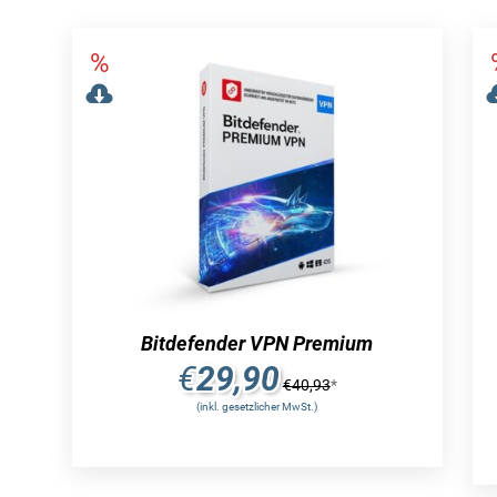
Bitdefender VPN Premium
€
29,90
€
40,93
*
(inkl. gesetzlicher MwSt.)