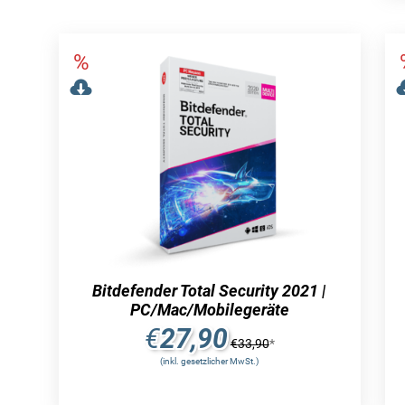
Bitdefender Total Security 2021 |
PC/Mac/Mobilegeräte
€
27,90
€
33,90
*
(inkl. gesetzlicher MwSt.)