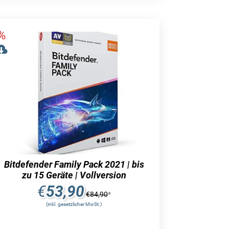
Bitdefender Family Pack 2021 | bis
zu 15 Geräte | Vollversion
€
53,90
€
84,90
*
(inkl. gesetzlicher MwSt.)