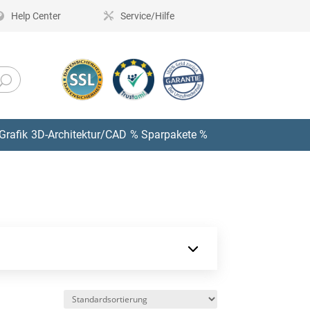
Help Center
Service/Hilfe
Grafik
3D-Architektur/CAD
% Sparpakete %