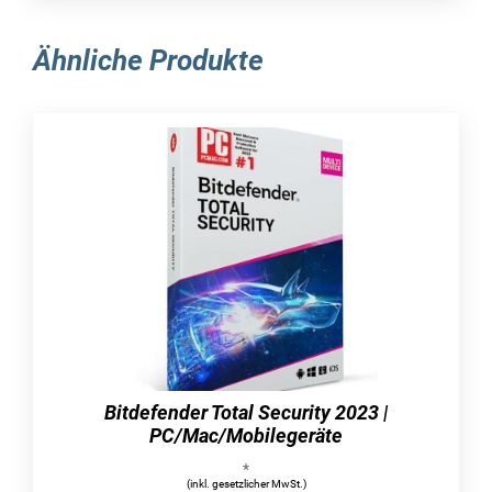
Falls Sie sich je darüber geärgert haben, dass
die Leistung Ihres Computers nachlässt, ist es
Ähnliche Produkte
ratsam, schnell nach einer geeigneten Software-
Lösung zu suchen, um das Problem zu
beheben. Eine passende Lösung bietet der
renommierte Hersteller mit dem Programm AVG
TuneUp 2023. Durch die optimale Anpassung
an die entsprechenden Bereiche werden Sie
schon nach kurzer Zeit eine deutliche
Verbesserung der Leistung feststellen können.
Die Benutzeroberfläche des Programms ist
äußerst benutzerfreundlich gestaltet und eignet
sich somit auch für Einsteiger. Bei uns können
Sie bereits jetzt die brandneue 2023er Version
erwerben, die mit zahlreichen zusätzlichen
Bitdefender Total Security 2023 |
Funktionen und Verbesserungen überzeugt.
PC/Mac/Mobilegeräte
Daher empfehlen wir Ihnen, noch heute eine
Lizenz für AVG TuneUp 2023 bei softsell24 zu
*
(inkl. gesetzlicher MwSt.)