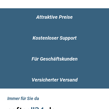
zu säubern. Im Laufe der Zeit sammeln sich
dort kontinuierlich Programme und
Verknüpfungen an, die beim Start des
Attraktive Preise
Computers ebenfalls automatisch geöffnet
werden. Durch das Deaktivieren dieser
Programme können Sie zusätzliche Ressourcen
freigeben, sodass einer uneingeschränkten
Kostenloser Support
Nutzung des Computers nichts mehr im Weg
steht.
Für Geschäftskunden
Die Benutzung aller Features von AVG
TuneUp 2023 ist äußerst einfach
aufgebaut
Versicherter Versand
Gewöhnlicherweise sind zahlreiche Nutzer
durchaus zufrieden, dass die Leistung auf ihrem
eigenen Rechner begrenzt ist. Der Hintergrund
Immer für Sie da
hierfür liegt darin, dass sie hohe Mühen und
anspruchsvolle Anforderungen befürchten, um