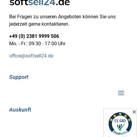
die Performance wieder zu verbessern. So
falsch liegt man nicht einmal, wenn man selbst
Bei Fragen zu unseren Angeboten können Sie uns
nach relevanten Bereichen und
jederzeit gerne kontaktieren.
Optimierungsmöglichkeiten sucht. Jedoch bietet
die softsell24 2023 eine äußerst gute Lösung,
+49 (0) 2381 9999 506
da die Entwickler hier den Fokus auf eine
Mo. - Fr.: 09:30 - 17:00 Uhr
äußerst unkomplizierte Bedienung und eine
office@softsell24.de
effiziente Handhabung legen. Daher erweist sich
die Software insbesondere für Neulinge als
ausgezeichnete Wahl.
Support
Die Anwendung ermöglicht auch Nutzern mit
geringer Erfahrung im Umgang mit Computern
und Notebooks eine problemlose
Inbetriebnahme und Durchführung von
Auskunft
✕
Optimierungen. Eine Option, die dies erleichtert,
ist die praktische 1-Klick-Optimierung. Nach der
erfolgreichen Installation können Sie das
Programm problemlos starten und diese