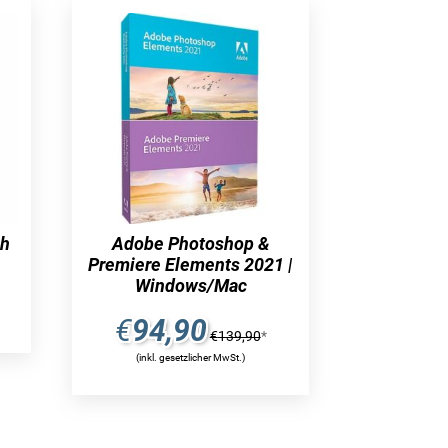
ph
Adobe Photoshop &
Premiere Elements 2021 |
Windows/Mac
€
94,90
€
139,90
*
(inkl. gesetzlicher MwSt.)