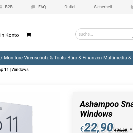
B2B
FAQ
Outlet
Sicherheit
in Konto
/ Monitore
Virenschutz & Tools
Büro & Finanzen
Multimedia & 
p 11 | Windows
Ashampoo Sna
Windows
22,90
€
*
€
38,88