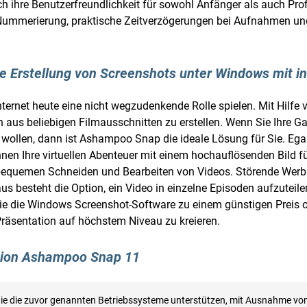
rch ihre Benutzerfreundlichkeit für sowohl Anfänger als auch P
mmerierung, praktische Zeitverzögerungen bei Aufnahmen und i
e Erstellung von Screenshots unter Windows mit in
Internet heute eine nicht wegzudenkende Rolle spielen. Mit Hil
 aus beliebigen Filmausschnitten zu erstellen. Wenn Sie Ihre G
 wollen, dann ist Ashampoo Snap die ideale Lösung für Sie. Egal
nnen Ihre virtuellen Abenteuer mit einem hochauflösenden Bild fü
m bequemen Schneiden und Bearbeiten von Videos. Störende We
us besteht die Option, ein Video in einzelne Episoden aufzuteile
e die Windows Screenshot-Software zu einem günstigen Preis onl
äsentation auf höchstem Niveau zu kreieren.
rsion Ashampoo Snap 11
 die die zuvor genannten Betriebssysteme unterstützen, mit Ausnahme 