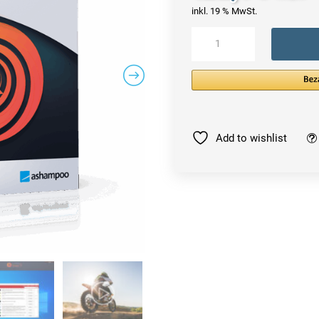
inkl. 19 % MwSt.
Ashampoo
Snap
11
|
Windows
Menge
Add to wishlist