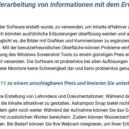
e Verarbeitung von Informationen mit dem
t der Software erstellt wurde, zu verwenden, um Inhalte effektive
urch könnten ausführliche Erläuterungen überflüssig werden und
glicht es, die Bilder mit Grafiken und Kommentaren zu ergänzen,
. Mit der benutzerfreundlichen Oberfläche können Probleme einfa
ung des Windows Screenshot Tools zu einem günstigen Preis erw
ail versenden. Die Software ist problemlos bei allen Auflösung
erer Monitore keine Schwierigkeit dar und kann problemlos genu
 11 zu einem unschlagbaren Preis und kreieren Sie unter
che Erstellung von Lehrvideos und Dokumentationen. Während d
die Inhalte attraktiver zu gestalten. Ashampoo Snap bietet nich
dern geht noch weiter. Während der Aufnahme können Sie das G
 mit zusätzlichen Worten bereichern. Zudem können Wasserzeic
n. Bei Bedarf können Sie Ihre Webcam integrieren, um Ihren Erl