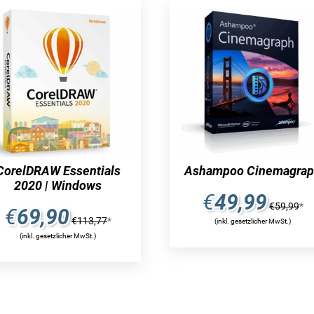
CorelDRAW Essentials
Ashampoo Cinemagra
2020 | Windows
€
49,99
€
59,99
*
€
69,90
€
113,77
*
(inkl. gesetzlicher MwSt.)
(inkl. gesetzlicher MwSt.)