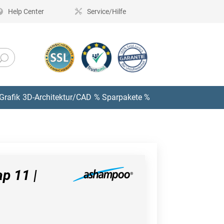
Help Center
Service/Hilfe
Grafik
3D-Architektur/CAD
% Sparpakete %
p 11 |