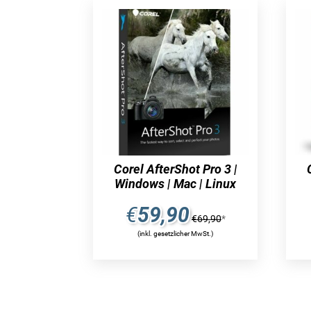
Corel AfterShot Pro 3 |
Windows | Mac | Linux
€
59,90
€
69,90
*
(inkl. gesetzlicher MwSt.)