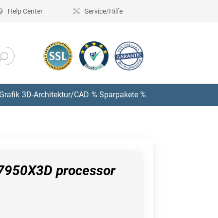
Help Center
Service/Hilfe
Grafik
3D-Architektur/CAD
% Sparpakete %
7950X3D processor