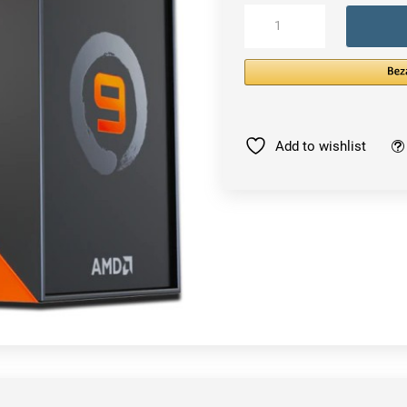
AMD
Ryzen
9
7950X3D
processor
Menge
Add to wishlist