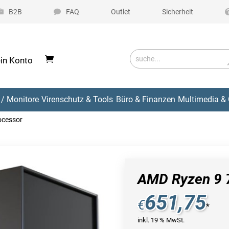
B2B
FAQ
Outlet
Sicherheit
in Konto
/ Monitore
Virenschutz & Tools
Büro & Finanzen
Multimedia & 
ocessor
AMD Ryzen 9 
651,75
€
*
inkl. 19 % MwSt.