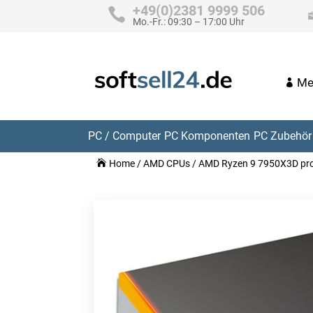
+49(0)2381 9999 506
Mo.-Fr.: 09:30 – 17:00 Uhr
Me
PC / Computer
PC Komponenten
PC Zubehör 
Home
/
AMD CPUs
/ AMD Ryzen 9 7950X3D pr