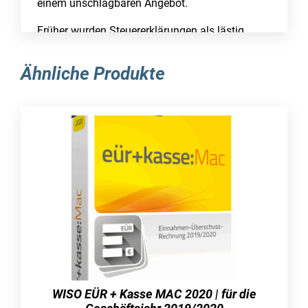
einem unschlagbaren Angebot.
Früher wurden Steuererklärungen als lästig,
schwierig und für den Durchschnittsnutzer
kaum zu bewältigen angesehen. Diese
Ähnliche Produkte
Ansichten sind mittlerweile überholt, wenn man
auf moderne Software-Lösungen setzt, anstatt
sich mit mühsamer manueller Arbeit zu
beschäftigen. Eine praktische Option ist zum
Beispiel das Programm WISO Tax 2020
Steuerjahr 2019, mit dem Sie mit nur wenigen
Handgriffen eine Steuererklärung gemäß aller
Vorschriften und aktuellen Änderungen erstellen
können. Sie benötigen keine Vorkenntnisse und
können direkt nach dem Kauf Ihrer Lizenz mit
der Anwendung beginnen. Die Software ist
äußerst benutzerfreundlich und enthält
zahlreiche Tipps und praktische Hinweise,
WISO EÜR + Kasse MAC 2020 | für die
sodass Sie keine Schwierigkeiten haben sollten.