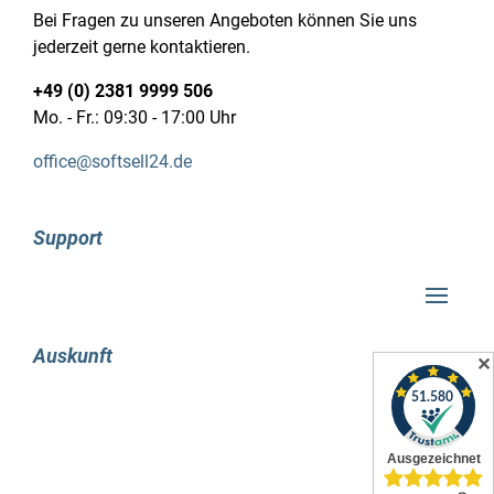
Verbesserte virtuelle Server
Bei Fragen zu unseren Angeboten können Sie uns
jederzeit gerne kontaktieren.
Im Zuge der Weiterentwicklung von Windows
+49 (0) 2381 9999 506
Server 2019 wurden signifikante Fortschritte in
Mo. - Fr.: 09:30 - 17:00 Uhr
Bezug auf virtuelle Maschinen (VMs) erzielt.
Linux-basierte Betriebssysteme werden nun
office@softsell24.de
auch unterstützt, sodass VMs in
unterschiedlichen Systemumgebungen genutzt
werden können. Abgesehen von der
Support
umfassenden Netzwerkverschlüsselung besteht
nun auch die Möglichkeit, einzelne
Netzwerksegmente separat zu verschlüsseln.
Auf diese Weise wird die verbesserte Sicherheit
Auskunft
des neuen Betriebssystems weiter ausgebaut.
✕
Eine wichtige Ergänzung stellt die
Implementierung von Windows Defender
Advanced Threat Protection (ATP) durch
Microsoft dar.