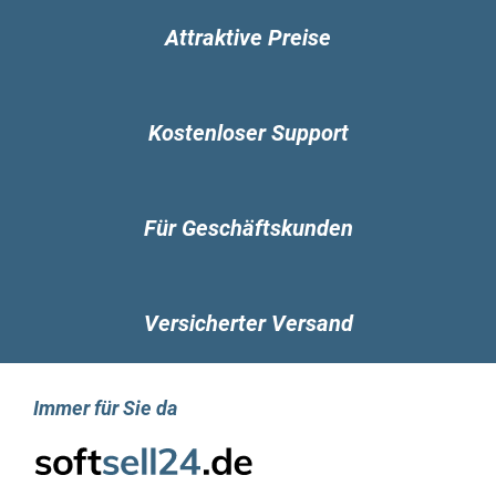
zuverlässige Vorhersagen über die Stabilität und
Attraktive Preise
Leistung des Servers automatisch zu
generieren.
Kostenloser Support
Die hybride Cloudlösung erreichen Sie
mit „Honolulu“
Microsoft hat im Jahr 2017 „Honolulu“
Für Geschäftskunden
vorgestellt, das jetzt als Teil von Windows
Server 2019 verfügbar ist. Das Hauptziel von
„Honolulu“ besteht darin, bestehende
Versicherter Versand
Serverumgebungen zu migrieren und sie mit
neuen Cloud-Services zu verknüpfen. Dieses
Tool erweist sich als äußerst hilfreich bei der
Implementierung hybrider Cloud-Szenarien und
Immer für Sie da
der Integration von Azure Backup oder Desaster
Recovery in die vorhandene Infrastruktur.