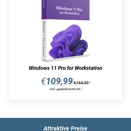
wie beispielsweise den Microsoft Surface-
Geräten, mit ein. Dies gilt gleichermaßen für
Lehrer, Dozenten und Professoren. Aus diesem
Grund ist Windows 10 Education unabhängig
von spezifischen Gerätekategorien und
funktioniert stets einwandfrei.
Bildungseinrichtungen können daher das
Betriebssystem problemlos an ihre Lerngruppen
weitergeben, unabhängig davon, mit welchem
Windows 11 Pro for Workstation
Gerät jeder einzelne Schüler oder Student
arbeitet.
€
109,99
€
184,55
*
(inkl. gesetzlicher MwSt.)
Apps, die das Lernen effektiv fördern
und außergewöhnlich sind
Sie haben bei uns die Option, Windows 10
Education zu einem reduzierten Preis online zu
erwerben. Dieses Betriebssystem bietet Ihnen
Attraktive Preise