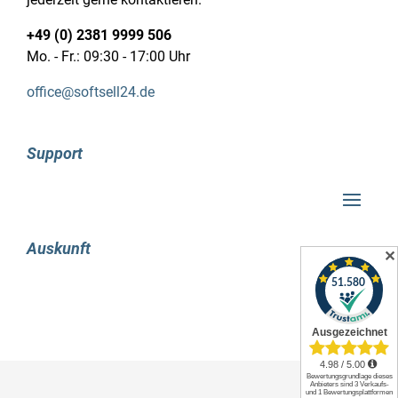
effektive Unterstützung beim
Fokussieren auf virtuellen Desktops
+49 (0) 2381 9999 506
Mo. - Fr.: 09:30 - 17:00 Uhr
Die Bildungsversion von Windows 10 ermöglicht
das Anlegen von virtuellen Arbeitsflächen. Mit
office@softsell24.de
einem simplen Fingerwischen kann man
zwischen den verschiedenen Desktops hin- und
herwechseln. Diese Funktion erweist sich
Support
insbesondere bei konzentrierter Arbeit als
äußerst hilfreich. Als Beispiel können
Studierende, die gerade an einer Hausarbeit
schreiben und nur über einen einzigen
Auskunft
Bildschirm verfügen, schnell zwischen ihren
✕
Quellen und dem eigenen Text hin- und
herschalten. Durch den Einsatz von virtuellen
Arbeitsflächen spart man im Vergleich zum
permanenten Wechseln zwischen verschiedenen
Anwendungen deutlich Zeit.