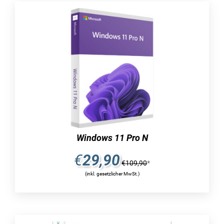
Zur Unterstützung des Lernens stehen
spezielle Anwendungen zur Verfügung.
Die Nutzung virtueller Desktops wird von
der Software ermöglicht.
Dank der hohen Sicherheitsstandards
werden die Daten effektiv geschützt.
Die Inhalte können einfach und
unkompliziert mit Hilfe der
Verteilungsfunktion geteilt werden.
Windows 11 Pro N
Die Software bietet eine herausragende
€
29,90
Kompatibilität mit unterschiedlichen
€
109,90
*
Geräteklassen.
(inkl. gesetzlicher MwSt.)
Mit den speziellen Anwendungen, die von der
Software bereitgestellt werden, wird das Lernen
effektiv unterstützt.