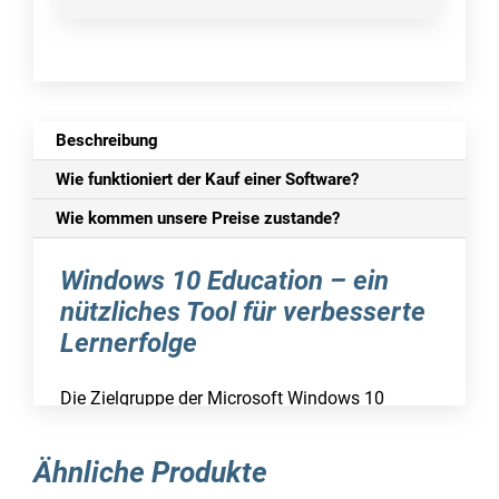
Beschreibung
Wie funktioniert der Kauf einer Software?
Wie kommen unsere Preise zustande?
Windows 10 Education – ein
nützliches Tool für verbesserte
Lernerfolge
Die Zielgruppe der Microsoft Windows 10
Education Software sind Schüler, Studierende
und Lernende. Diese speziell konzipierte
Ähnliche Produkte
Ausführung des bekannten Microsoft-