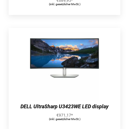
€
689,95
*
hochzuladen, darauf zuzugreifen und sie zu
(inkl. gesetzlicher MwSt.)
teilen.
Schnelle und einfache Installation
Schließen Sie das Gerät einfach an Ihren WLAN-
Router an und stellen Sie alles Weitere mit Ihrem
Smartphone ein. Sie brauchen dafür keinen
Computer und zahlen auch keine monatliche
Gebühr.
EIN ZENTRALER ORT ZUM SICHERN UND
ORGANISIEREN VON INHALTEN
Die My Cloud Home bringt all Ihre Inhalte sicher
unter. Sie bietet reichlich Speicherplatz, um alle
Fotos, Videos und sonstigen Dateien Ihrer
Smartphones, Tablets, Computer und externen
DELL UltraSharp U3423WE LED display
Datenträger an einem Ort zu Hause
aufzubewahren.
€
971,17
*
(inkl. gesetzlicher MwSt.)
MOBILER ZUGRIFF UNTERWEGS