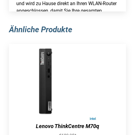
und wird zu Hause direkt an Ihren WLAN-Router
angeschlossen, damit Sie Ihre gesamten
digitalen Inhalte an einem zentralen Ort
speichern können. Legen Sie automatisch
Ähnliche Produkte
Backups der Fotos und Videos von Ihrem
Smartphone an und sichern und
synchronisieren Sie die Daten Ihrer PCs, Mac-
Computer und Cloud-Konten bequem über das
Netzwerk.
Ein zentraler Speicherort für alles
Speichern und organisieren Sie die Fotos,
Videos, Musiktitel und Dateien all Ihrer Geräte
an einem zentralen Ort.
Zugriff von unterwegs
Nutzen Sie die My Cloud Home Mobil-App,
Desktop-App oder MyCloud.com, um von überall
Lenovo ThinkCentre M70q
aus über das Internet Ihre liebsten Erinnerungen