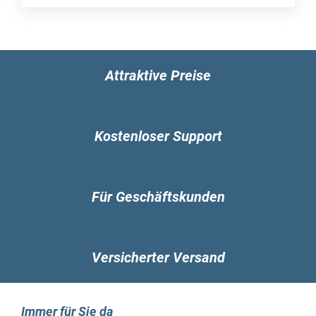
GESICHERT
My Cloud Home Duo ist mit zwei Festplatten im
Spiegelmodus (RAID 1) ausgestattet. Das heißt,
dass Ihre gesamten Fotos, Videos und alle
anderen Dateien auf einer Festplatte gespeichert
Attraktive Preise
und automatisch auf die andere dupliziert
werden. So können Sie beruhigt schlafen.
Dateisuchfunktion, um Inhalte mühelos finden
Kostenloser Support
zu können
Mit der anwenderfreundlichen Suchfunktion der
My Cloud Home Mobile-App, Desktop-App oder
Für Geschäftskunden
auf MyCloud.com haben Sie Ihre Fotos, Videos,
Filme und sonstigen Dateien schnell gefunden.
Individuelle, private Speicherplätze für jeden
Versicherter Versand
Benutzer
Laden Sie Familie und Freunde ein, sich ihre
eigenen Konten zu erstellen. Jede eingeladene
Immer für Sie da
Person kann sich auf dem Gerät ihren eigenen