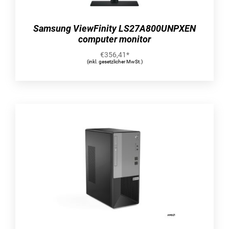
Nutzen Sie die My Cloud Home Mobil-App,
Desktop-App oder MyCloud.com, um von überall
Samsung ViewFinity LS27A800UNPXEN
aus über das Internet Ihre liebsten Erinnerungen
computer monitor
hochzuladen, darauf zuzugreifen und sie zu
€
356,41
*
teilen.
(inkl. gesetzlicher MwSt.)
Schnelle und einfache Installation
Schließen Sie das Gerät einfach an Ihren WLAN-
Router an und stellen Sie alles Weitere mit Ihrem
Smartphone ein. Sie brauchen dafür keinen
Computer und zahlen auch keine monatliche
Gebühr.
EIN ZENTRALER ORT ZUM SICHERN UND
ORGANISIEREN VON INHALTEN
Die My Cloud Home bringt all Ihre Inhalte sicher
unter. Sie bietet reichlich Speicherplatz, um alle
Fotos, Videos und sonstigen Dateien Ihrer
Smartphones, Tablets, Computer und externen