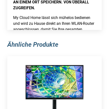
AN EINEM ORT SPEICHERN. VON ÜBERALL
ZUGREIFEN.
My Cloud Home lässt sich mühelos bedienen
und wird zu Hause direkt an Ihren WLAN-Router
angeschlossen, damit Sie Ihre gesamten
digitalen Inhalte an einem zentralen Ort
speichern können. Legen Sie automatisch
Ähnliche Produkte
Backups der Fotos und Videos von Ihrem
Smartphone an und sichern und
synchronisieren Sie die Daten Ihrer PCs, Mac-
Computer und Cloud-Konten bequem über das
Netzwerk.
Ein zentraler Speicherort für alles
Speichern und organisieren Sie die Fotos,
Videos, Musiktitel und Dateien all Ihrer Geräte
an einem zentralen Ort.
Zugriff von unterwegs