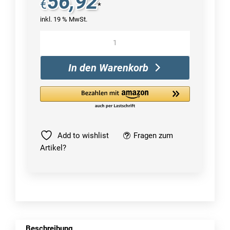
56,92
€
*
inkl. 19 % MwSt.
Synology
DEVICE
LICENSE
In den Warenkorb
X
1
software
license/upgrade
Menge
Add to wishlist
Fragen zum
Artikel?
Beschreibung