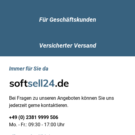
Abgesehen von der großen Bandbreite an
Funktionen spielt auch das Erscheinungsbild
Für Geschäftskunden
eine wichtige Rolle, da das Design einer der
Hauptgründe ist, warum viele Menschen sich für
das altbekannte Startmenü entscheiden. Die
Anwendung Start 10 bietet die optimalen
Versicherter Versand
Bedingungen, um einen individuellen Look und
eine überzeugende Optik zu erzielen. Dabei sind
Sie als Nutzer nicht darauf beschränkt, sich auf
Immer für Sie da
die herkömmlichen Varianten zu verlassen und
sich mit dem Status quo zufrieden zu geben. Bei
der Nutzung der Software Start 10 wird auch der
persönliche Geschmack definitiv nicht
Bei Fragen zu unseren Angeboten können Sie uns
vernachlässigt. Sie können also das flache,
jederzeit gerne kontaktieren.
saubere Design mit moderner Optik nach
Belieben verwenden, es besteht jedoch keine
+49 (0) 2381 9999 506
Verpflichtung dazu.
Mo. - Fr.: 09:30 - 17:00 Uhr