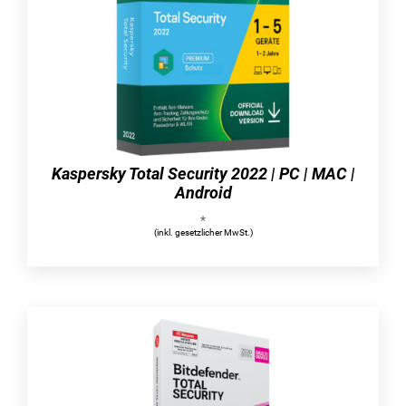
Ihnen als Benutzer wird durch die Integration
des vertrauten und bekannten Startmenüs von
Windows 7 auf Ihrem Computer sowohl ein
höherer Bedienungskomfort als auch eine
vertraute Optik geboten. Auf diese Weise sparen
Sie sich eine umfangreiche und zeitaufwändige
Umstellung, während Sie dennoch von den
Funktionen und Vorteilen des aktuellen
Kaspersky Total Security 2022 | PC | MAC |
Betriebssystems Windows 10 profitieren
Android
können. Darüber hinaus wird Ihnen dadurch die
*
Möglichkeit geboten,
(inkl. gesetzlicher MwSt.)
Weiterführende Links - Start 10 | Windows
Fragen zum Artikel?
Weitere Artikel von Stardock Corporation
weitere Informationen