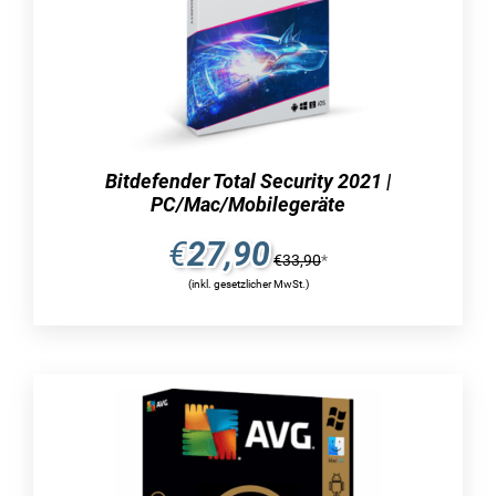
Weiterführende Links - Start 10 | Windows
Fragen zum Artikel?
Weitere Artikel von Stardock Corporation
zu erhalten.
Bitdefender Total Security 2021 |
PC/Mac/Mobilegeräte
Sicherlich erhalten Sie nicht nur das ersehnte
€
27,90
Erscheinungsbild des vertrauten Startmenüs
€
33,90
*
zurück, sondern auch die bekannten Funktionen
(inkl. gesetzlicher MwSt.)
können im täglichen Gebrauch wieder
problemlos genutzt werden. Sie haben
beispielsweise die Möglichkeit, ganz einfach
und schnell nach den entsprechenden
Suchbegriffen direkt im Startmenü zu filtern.
Auch der grundlegende Zugriff auf verschiedene
Systemfunktionen ist dank Start 10 wieder
uneingeschränkt verfügbar. Egal, ob Explorer,