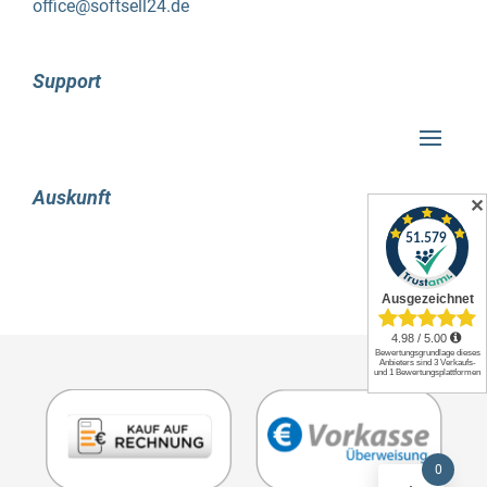
Start 10 ist ein Programm, das sich optimal zur
office@softsell24.de
Anpassung und Gestaltung eignet. Dank seiner
praktischen Texturen-Unterstützung sieht das
Support
Startmenü auf jedem Computer besonders
attraktiv aus. Darüber hinaus können Sie die
Startleiste problemlos auf mehreren Monitoren
erweitern, was zu den beliebtesten Funktionen
dieser Software gehört. Sobald Sie die erste
Auskunft
✕
Einrichtung abgeschlossen haben, stehen Ihnen
zahlreiche Funktionen und umfangreiche
Möglichkeiten zur Verfügung, um die Optik nach
Ihren Wünschen anzupassen. Sie können
beispielsweise Ihre Lieblingsfarbe mit nur einem
Klick wählen und diese nahtlos auf das
Startmenü übertragen. Wenn Sie jedoch eine
auffälligere und individuellere Gestaltung
bevorzugen, ist Start 10 ebenfalls die ideale
Wahl. Mit den individuellen Texturen können Sie
0
sich einzigartige Bilder oder Anpassungen