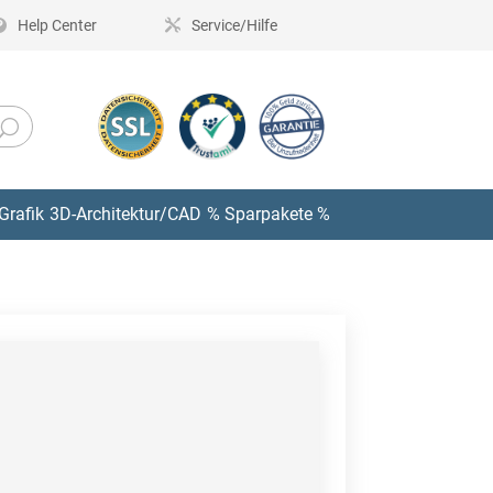
Help Center
Service/Hilfe
Grafik
3D-Architektur/CAD
% Sparpakete %