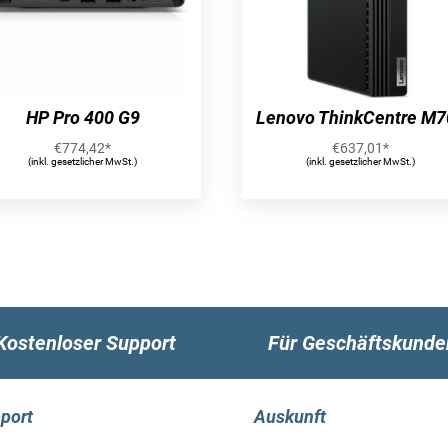
HP Pro 400 G9
Lenovo ThinkCentre M7
€
774,42
*
€
637,01
*
(inkl. gesetzlicher MwSt.)
(inkl. gesetzlicher MwSt.)
Kostenloser Support
Für Geschäftskunde
port
Auskunft