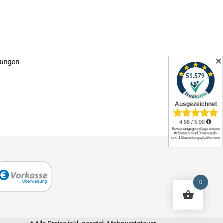
✕
gungen
0