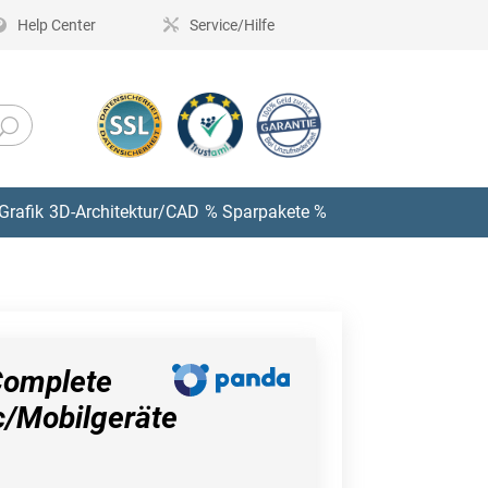
Help Center
Service/Hilfe
Grafik
3D-Architektur/CAD
% Sparpakete %
omplete
/Mobilgeräte