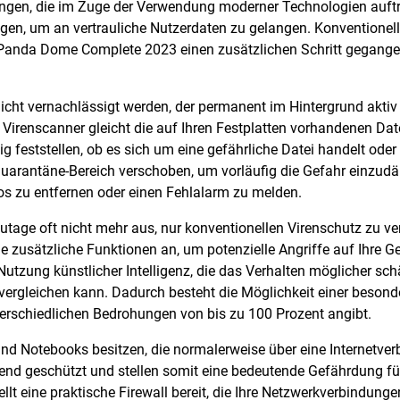
ngen, die im Zuge der Verwendung moderner Technologien auftre
en, um an vertrauliche Nutzerdaten zu gelangen. Konventionell
r Panda Dome Complete 2023 einen zusätzlichen Schritt gegange
nicht vernachlässigt werden, der permanent im Hintergrund akti
r Virenscanner gleicht die auf Ihren Festplatten vorhandenen D
 feststellen, ob es sich um eine gefährliche Datei handelt oder n
uarantäne-Bereich verschoben, um vorläufig die Gefahr einzud
os zu entfernen oder einen Fehlalarm zu melden.
tzutage oft nicht mehr aus, nur konventionellen Virenschutz zu v
usätzliche Funktionen an, um potenzielle Angriffe auf Ihre Ge
 Nutzung künstlicher Intelligenz, die das Verhalten möglicher s
ergleichen kann. Dadurch besteht die Möglichkeit einer besond
terschiedlichen Bedrohungen von bis zu 100 Prozent angibt.
nd Notebooks besitzen, die normalerweise über eine Internetver
nd geschützt und stellen somit eine bedeutende Gefährdung für 
 eine praktische Firewall bereit, die Ihre Netzwerkverbindunge