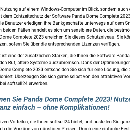
e Nutzung auf einem Windows-Computer im Blick, sondern auch 
t dem Echtzeitschutz der Software Panda Dome Complete 2023 a
Viele Benutzer erledigen ihre Bankgeschäfte unterwegs auf dem
n beiden Fällen handelt es sich um sensiblere Daten, die bestm
Dome Complete 2023 erreichen Sie dieses Schutzniveau. Sie k
tzen, sofern Sie über die entsprechenden Lizenzen verfügen.
 ist eine der zusätzlichen Stärken, die Ihnen die Software Pa
t den Ruf, ältere Systeme auszubremsen. Dank der Optimierungen
Dome Complete 2023 entscheiden Sie sich für eine Lösung, die 
niert. Überzeugen Sie sich gerne selbst von den attraktiven Vort
bei softsell24 erwerben.
men Sie Panda Dome Complete 2023! Nutzen
 ganz einfach – ohne Komplikationen!
tiven Vorteilen, die Ihnen softsell24 bietet, und bestellen Sie 
ch die Vorzüge von günstigen Preisen. Durch eine einfache Best