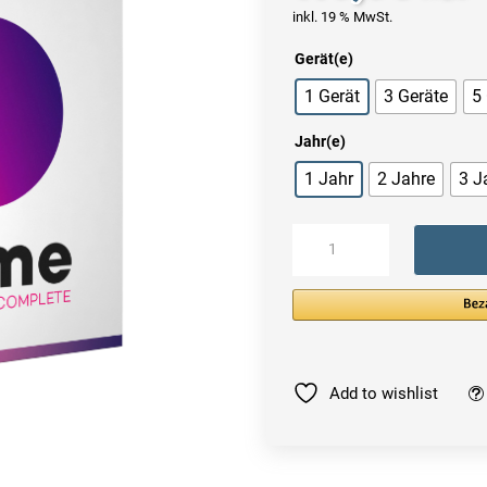
inkl. 19 % MwSt.
Gerät(e)
1 Gerät
3 Geräte
5
Jahr(e)
1 Jahr
2 Jahre
3 J
Panda
Dome
Complete
2023
|
PC/Mac/Mobilgeräte
Menge
Add to wishlist