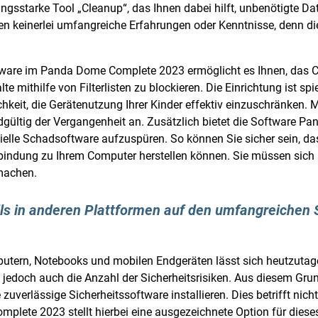
ngsstarke Tool „Cleanup“, das Ihnen dabei hilft, unbenötigte Dat
en keinerlei umfangreiche Erfahrungen oder Kenntnisse, denn di
ftware im Panda Dome Complete 2023 ermöglicht es Ihnen, das 
mithilfe von Filterlisten zu blockieren. Die Einrichtung ist spi
chkeit, die Gerätenutzung Ihrer Kinder effektiv einzuschränken.
gültig der Vergangenheit an. Zusätzlich bietet die Software P
elle Schadsoftware aufzuspüren. So können Sie sicher sein, das
bindung zu Ihrem Computer herstellen können. Sie müssen sich
 machen.
alls in anderen Plattformen auf den umfangreiche
mputern, Notebooks und mobilen Endgeräten lässt sich heutzutag
t jedoch auch die Anzahl der Sicherheitsrisiken. Aus diesem Gru
zuverlässige Sicherheitssoftware installieren. Dies betrifft ni
lete 2023 stellt hierbei eine ausgezeichnete Option für diese