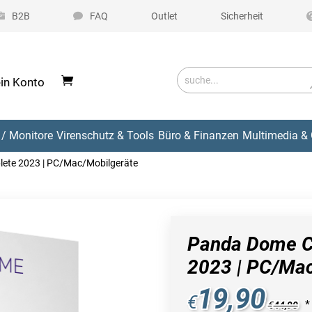
B2B
FAQ
Outlet
Sicherheit
in Konto
/ Monitore
Virenschutz & Tools
Büro & Finanzen
Multimedia & 
ete 2023 | PC/Mac/Mobilgeräte
Panda Dome C
2023 | PC/Mac
19,90
€
*
€
44,90