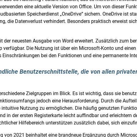
 verwenden eine aktuelle Version von Office. Um von dieser F
basierten Speicherdienst „OneDrive“ sichern. OneDrive ist sta
g, die Datenverlust verhindert. Besonders praktisch erweist sic
it der neuesten Ausgabe von Word erweitert. Zusätzlich zum ber
 verfügbar. Die Nutzung ist über ein Microsoft-Konto und einen
 es Einschränkungen bei den Funktionen und eine permanente Inter
dliche Benutzerschnittstelle, die von allen privat
rschiedene Zielgruppen im Blick. Es ist wichtig, dass sie benutze
nktionsumfangs jedoch eine Herausforderung. Durch die Aufteil
 intuitive Nutzung zu ermöglichen. Die häufig genutzten Funktion
nd in der ersten Registerkarte leicht auffindbar und erleichtern d
tlicher Hilfebereich unterstützen zusätzlich dabei, sich einzufi
rung von 2021 beinhaltet eine brandneue Ergänzung durch Micros