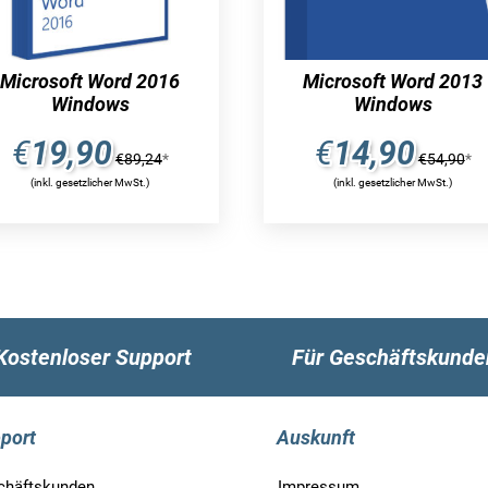
Microsoft Word 2016
Microsoft Word 2013
Windows
Windows
€
19,90
€
14,90
€
89,24
*
€
54,90
*
(inkl. gesetzlicher MwSt.)
(inkl. gesetzlicher MwSt.)
Kostenloser Support
Für Geschäftskunde
port
Auskunft
chäftskunden
Impressum