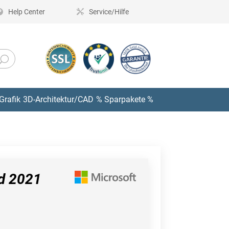
Help Center
Service/Hilfe
Grafik
3D-Architektur/CAD
% Sparpakete %
d 2021