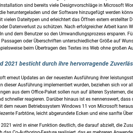
nstallation sind bereits viele Designvorschläge in Microsoft Wo
, die heruntergeladen und der Software hinzugefügt werden kön
vielen Dateitypen und erleichtert das Öffnen extern erstellter 
der Datenverlust zu schützen. Nach erfolgreicher Arbeit kann W
und dem Benutzer so den Umwandlungsprozess ersparen. Für We
e Passagen oder Überschriften unterschiedlicher Größe auf 
eispielsweise beim Übertragen des Textes ins Web ohne große
d 2021 besticht durch ihre hervorragende Zuverläs
oft erneut Updates an der neuesten Ausführung ihrer leistungss
in dieser Ausführung implementiert wurden, beziehen sich vor a
ngen aus dem Office-Paket sollen nun auf älteren Systemen, die
nd schneller reagieren. Darüber hinaus ist es nennenswert, dass
mit dem neuen Betriebssystem Windows 11 von Microsoft herausg
zente Farbtöne, leicht abgerundete Ecken und eine sanfte Übera
 2021 wird in einer Funktion deutlich, die darauf abzielt, die 
ch das Co-Authoring-Feature realisiert, das es mehreren Anwende