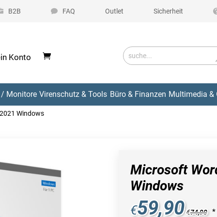
B2B
FAQ
Outlet
Sicherheit
in Konto
/ Monitore
Virenschutz & Tools
Büro & Finanzen
Multimedia & 
d 2021 Windows
Microsoft Wor
Windows
59,90
€
*
€
74,90