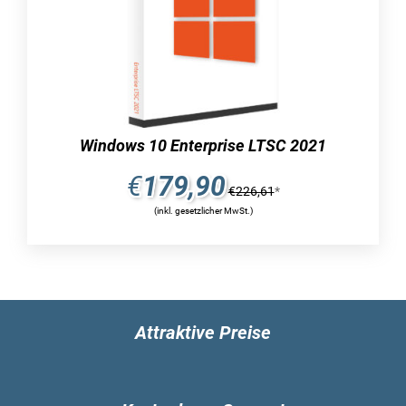
problemlos eingehalten werden, da sie von
beginn an unterstützt werden.
dieses softwarepaket wurde speziell für
umfangreiche teams entwickelt, die über große
entfernungen hinweg kooperativ
zusammenarbeiten müssen. die anwendung
Windows 10 Enterprise LTSC 2021
integriert nahtlos skype for business und
ermöglicht die direkte nutzung der app. durch
€
179,90
€
226,61
*
die cloud ist es möglich, diagramme
(inkl. gesetzlicher MwSt.)
gemeinsam zu bearbeiten. jeder lizenzinhaber
erhält für solche projekte kostenlos 2 gb
speicherplatz in der microsoft-cloud namens
onedrive.
Attraktive Preise
ist es eine
herausforderung, sich