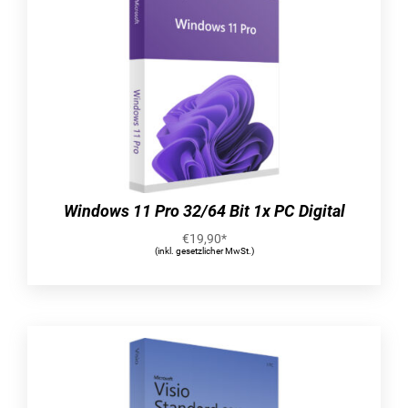
das programm implementiert gängige
branchenstandards, wie beispielsweise ieee
es gibt 2 gb speicherplatz in der microsoft-
cloud onedrive
mit microsoft visio 2019 professional kann
nahtlos mit anderen office-apps
zusammengearbeitet werden
es besteht die möglichkeit, das programm
Windows 11 Pro 32/64 Bit 1x PC Digital
mit toucheingaben zu bedienen
€
19,90
*
(inkl. gesetzlicher MwSt.)
die oberfläche von microsoft visio 2019
professional umfasst eine integration von
skype for business
umfassende beschreibung der
relevanten bestandteile von