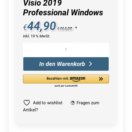
Visio 2019
Professional Windows
44,90
€
*
€
464,09
inkl. 19 % MwSt.
Microsoft
Visio
2019
In den Warenkorb
Professional
Windows
Menge
Add to wishlist
Fragen zum
Artikel?