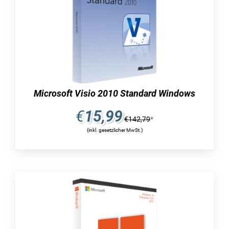
visio 2019 professional für
einsteiger
welche unterschiede bestehen zwischen der
standard- und der professional-version von visio
2019?
die hauptfunktionalität des visio 2019 besteht
Microsoft Visio 2010 Standard Windows
darin, daten auf visuelle weise darzustellen. mit
€
15,99
hilfe dieser anwendung ist es möglich,
€
142,79
*
diagramme unterschiedlicher art zu erstellen.
(inkl. gesetzlicher MwSt.)
die professional version bietet zusätzliche
vorlagen, die über diejenigen der standard
version hinausgehen. diese speziellen vorlagen
sind auf die gängigen anforderungen von
unternehmen zugeschnitten. zusätzlich sind bei
der diagrammerstellung branchenspezifische
standards zu beachten. mit microsoft visio
professional 2019 können diese standards