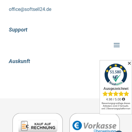
direkt per hand beschriftet werden können.
office@softsell24.de
durch die verbesserung der toucheingabe wird
auch die funktionalität der softwarelösung
verbessert, da das hinzufügen spezieller formen
Support
oder das einfärben sehr einfach ist.
es besteht die möglichkeit,
verschiedene arten von diagrammen
Auskunft
✕
mit microsoft visio professional 2019
zu erstellen. welche sind das genau?
geschäftsdiagramme
prozessdiagramme
netzwerkdiagramme
organigramme
flussdiagramme