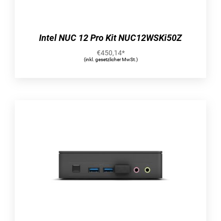
Bereitstellen, verwalten und geschützt sein –
überall
Sparen Sie Zeit und Kosten durch optimierte
Intel NUC 12 Pro Kit NUC12WSKi50Z
Bereitstellung, modernes Gerätemanagement
€
450,14
*
und integrierte Cloud-basierte Sicherheit.
Design
(inkl. gesetzlicher MwSt.)
Name der Farbe: Platinum
Produkttyp: Laptop
Produktfarbe: Platin
Formfaktor: Klappgehäuse
Marktpositionierung: Business
Jahr der Einführung: 2022
Ursprungsland: China
Bildschirm
Bildschirmdiagonale: 34,3 cm (13.5″)
Display-Auflösung: 2256 x 1504 Pixel
Eigenschaft: Touchscreen
Eigenschaft: LED-Hintergrundbeleuchtung
Natives Seitenverhältnis: 3:2
Display Glasart: Gorilla Glass