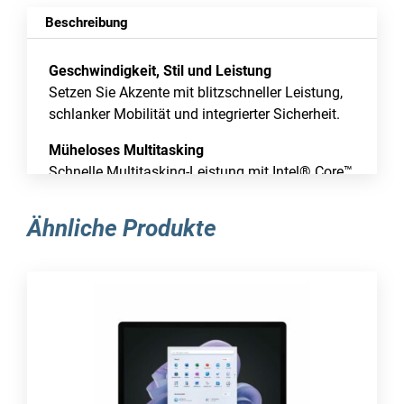
Beschreibung
Geschwindigkeit, Stil und Leistung
Setzen Sie Akzente mit blitzschneller Leistung,
schlanker Mobilität und integrierter Sicherheit.
Müheloses Multitasking
Schnelle Multitasking-Leistung mit Intel® Core™
Prozessoren der 12. Generation, die auf der
Intel® Evo™ Plattform basieren.
Ähnliche Produkte
Akkulaufzeit für die Praxis
Mit einer Akkulaufzeit von bis zu 17 Stunden
sorgt der Surface Laptop 5 für mehr
Produktivität, wo auch immer Sie Ihre Arbeit
hinführt.
Bereit zu arbeiten, wenn Sie es sind
Mit Instant On und Windows Hello-Anmeldung