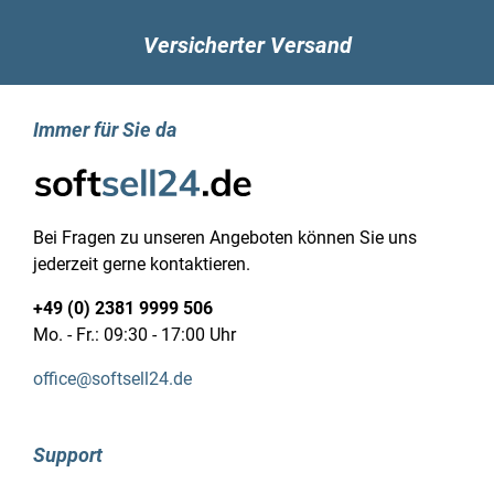
Kopfhörerausgänge: 1
Versicherter Versand
Eigenschaft: Kombinierter Kopfhörer-/Mikrofon-
Anschluss
Typ Ladeanschluss: Surface Connect
Immer für Sie da
Leistungen
Eigenschaft: Umgebungslichtsensor
Tastatur
Eingabegerät: Touchpad
Tastaturaufbau: QWERTZ
Bei Fragen zu unseren Angeboten können Sie uns
Tastatursprache: Deutsch
jederzeit gerne kontaktieren.
Eigenschaft: Tastatur mit
+49 (0) 2381 9999 506
Hintergrundbeleuchtung
Mo. - Fr.: 09:30 - 17:00 Uhr
Software
Betriebssystemsarchitektur: 64-Bit
office@softsell24.de
Betriebssystemsprache: Arabisch, Dänisch,
Deutsch, Niederländisch, Englisch, Spanisch,
Finnisch, Französisch, Italienisch, Norwegisch,
Support
Polnisch, Portugiesisch, Schwedisch