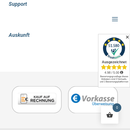
Polnisch, Portugiesisch, Schwedisch
Support
Testsoftware: Microsoft 365 30-day trial
Installiertes Betriebssystem: Windows 11 Pro
Prozessor Besonderheiten
Eigenschaft: Intel® Evo™ Platform-geprüft
Auskunft
Eigenschaft: Intel® Flex Memory Access
✕
Eigenschaft: Intel® Trusted-Execution-Technik
Eigenschaft: Intel® VT-x mit Extended Page
Tables (EPT)
Eigenschaft: Intel Stable Image Platform
Program (SIPP)
Eigenschaft: Execute Disable Bit
CPU Konfiguration (max): 1
Eigenschaft: Intel® Virtualisierungstechnik für
direkte I/O (VT-d)
Eigenschaft: Intel® Virtualization Technologie
0
(VT-X)
Akku/Batterie
Akku-/Batterietechnologie: Lithium-Ion (Li-Ion)