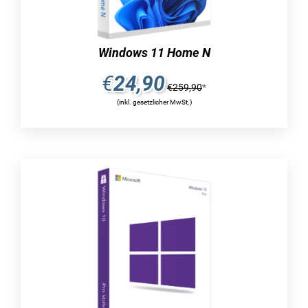
Bereitstellen, verwalten und geschützt sein –
überall
Sparen Sie Zeit und Kosten durch optimierte
Windows 11 Home N
Bereitstellung, modernes Gerätemanagement
und integrierte Cloud-basierte Sicherheit.
Design
€
24,90
€
259,90
*
Name der Farbe: Platinum
(inkl. gesetzlicher MwSt.)
Produkttyp: Laptop
Produktfarbe: Platin
Formfaktor: Klappgehäuse
Marktpositionierung: Business
Jahr der Einführung: 2022
Ursprungsland: China
Bildschirm
Bildschirmdiagonale: 38,1 cm (15″)
Display-Auflösung: 2496 x 1664 Pixel
Eigenschaft: Touchscreen
Eigenschaft: LED-Hintergrundbeleuchtung
Natives Seitenverhältnis: 3:2
Display Glasart: Gorilla Glass