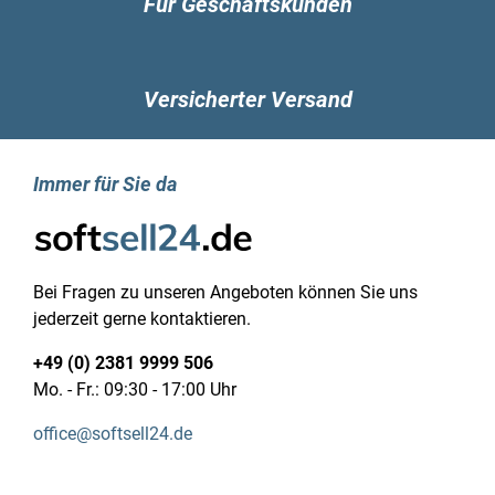
Für Geschäftskunden
Eigenschaft: Intel® Thunderbolt 4
Kopfhörerausgänge: 1
Eigenschaft: Kombinierter Kopfhörer-/Mikrofon-
Versicherter Versand
Anschluss
Typ Ladeanschluss: Surface Connect
Leistungen
Immer für Sie da
Eigenschaft: Umgebungslichtsensor
Tastatur
Eingabegerät: Touchpad
Tastaturaufbau: QWERTZ
Tastatursprache: Deutsch
Bei Fragen zu unseren Angeboten können Sie uns
Eigenschaft: Tastatur mit
jederzeit gerne kontaktieren.
Hintergrundbeleuchtung
+49 (0) 2381 9999 506
Software
Mo. - Fr.: 09:30 - 17:00 Uhr
Betriebssystemsarchitektur: 64-Bit
Betriebssystemsprache: Arabisch, Dänisch,
office@softsell24.de
Deutsch, Niederländisch, Englisch, Spanisch,
Finnisch, Französisch, Italienisch, Norwegisch,