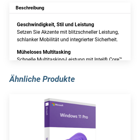
Beschreibung
Geschwindigkeit, Stil und Leistung
Setzen Sie Akzente mit blitzschneller Leistung,
schlanker Mobilität und integrierter Sicherheit.
Müheloses Multitasking
Schnelle Multitasking-Leistung mit Intel® Core™
Prozessoren der 12. Generation, die auf der
Intel® Evo™ Plattform basieren.
Ähnliche Produkte
Akkulaufzeit für die Praxis
Mit einer Akkulaufzeit von bis zu 17 Stunden
sorgt der Surface Laptop 5 für mehr
Produktivität, wo auch immer Sie Ihre Arbeit
hinführt.
Bereit zu arbeiten, wenn Sie es sind
Mit Instant On und Windows Hello-Anmeldung