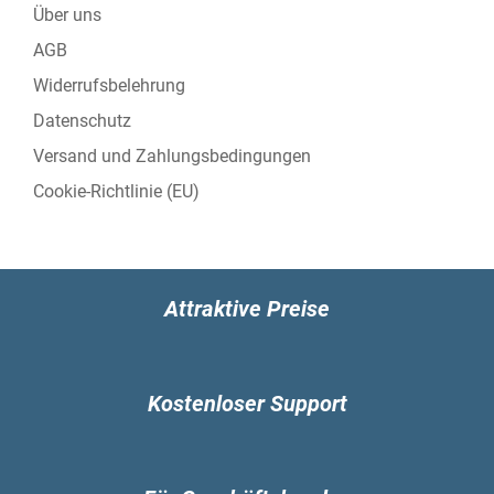
Über uns
Lautsprecher Hersteller: OmniSonic
Eigenschaft: Eingebautes Mikrofon
AGB
Mikrofonenanzahl: 2
Widerrufsbelehrung
Kamera
Datenschutz
Eigenschaft: Frontkamera
Auflösung Frontkamera: 1280 x 720 Pixel
Versand und Zahlungsbedingungen
Frontkamera HD Typ: HD
Cookie-Richtlinie (EU)
Video-Capture Geschwindigkeit: 30 fps
Netzwerk
Top WLAN-Standard: Wi-Fi 6 (802.11ax)
WLAN-Standards: Wi-Fi 6 (802.11ax)
Attraktive Preise
Eigenschaft: Bluetooth
Bluetooth-Version: 5.1
Eigenschaft: MIMO
MIMO-Typ: Multi User MIMO
Kostenloser Support
Anschlüsse und Schnittstellen
USB 3.2 Gen 1 (3.1 Gen 1) Anzahl der
Anschlüsse vom Typ A: 1
Anzahl Thunderbolt 4-Ports: 1