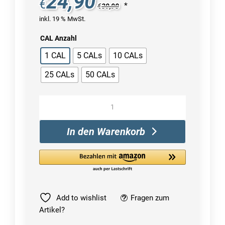
24,90
€
*
€
39,90
inkl. 19 % MwSt.
CAL Anzahl
1 CAL
5 CALs
10 CALs
25 CALs
50 CALs
Microsoft
Remote
Desktop
In den Warenkorb
Services
2012
Device
Menge
Add to wishlist
Fragen zum
Artikel?