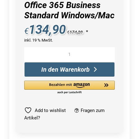
Office 365 Business
Standard Windows/Mac
134,90
€
*
€
174,29
inkl. 19 % MwSt.
Microsoft
Office
365
In den Warenkorb
Business
Standard
Windows/Mac
Menge
Add to wishlist
Fragen zum
Artikel?