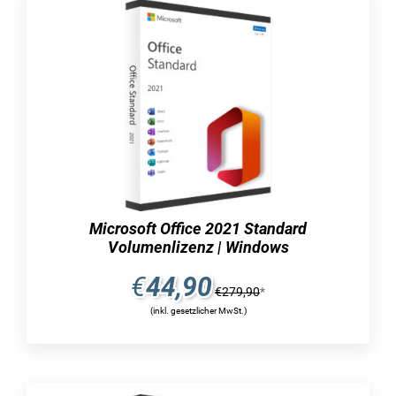
microsoft 365 business standard
edition aufgeführt:
immer die aktuellsten ausgaben von:
powerpoint
excel
access (nur pc)
outlook
Microsoft Office 2021 Standard
onenote
Volumenlizenz | Windows
word
€
44,90
€
279,90
*
publisher (nur pc)
(inkl. gesetzlicher MwSt.)
teams
onedrive