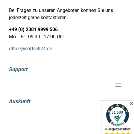
flexibilität.
Bei Fragen zu unseren Angeboten können Sie uns
jederzeit gerne kontaktieren.
die einführung von office 2021 macht
skype überflüssig.
+49 (0) 2381 9999 506
Mo. - Fr.: 09:30 - 17:00 Uhr
früher war es üblich, dass office 2019 und die
office@softsell24.de
vorherigen versionen die software „skype“ für
videokonferenzen enthielten. diese konvention
ändert sich jedoch mit der neuen version von
Support
microsoft office, dem professional plus 2021,
und dem bevorstehenden windows 11.
microsoft hat nutzer seit einiger zeit dazu
gedrängt, auf die alternative „teams“
umzusteigen, die nun als fester bestandteil der
Auskunft
✕
office-suite fungieren wird. der skype for
business client ist nicht mehr in der neuen
version enthalten, aber er wurde nicht einfach
ersatzlos gestrichen. stattdessen enthält die