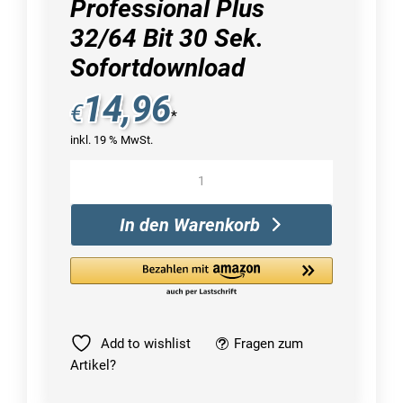
Professional Plus
32/64 Bit 30 Sek.
Sofortdownload
14,96
€
*
inkl. 19 % MwSt.
Microsoft
Office
2021
In den Warenkorb
Professional
Plus
32/64
Bit
30
Sek.
Add to wishlist
Fragen zum
Sofortdownload
Artikel?
Menge