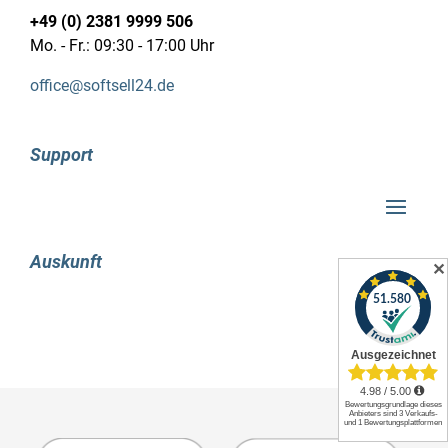
sind, werden erfreut darüber sein, dass nun
+49 (0) 2381 9999 506
endlich LaTeX-Formeln unterstützt werden.
Mo. - Fr.: 09:30 - 17:00 Uhr
Neben dieser positiven Nachricht gibt es noch
eine andere Verbesserung in Bezug auf Formeln.
office@softsell24.de
Eine Vielzahl von neuen Formeln wurde in Excel,
das bereits eine leistungsfähige Software ist,
Support
integriert. Zusätzlich ist es nun möglich, in
dieser Anwendung auch Textketten und
Bedingungskonstruktionen zu erstellen.
Die Funktionen der Microsoft Office 2019
Auskunft
Version Professional Plus ermöglichen es den
✕
Kunden auch, digitale Stifte zu verwenden.
Hierbei besteht die Möglichkeit, beispielsweise
Formen zu skizzieren, Text zu hervorheben,
persönliche Notizen zu vermerken oder
mathematische Gleichungen aufzuschreiben.
Vor allem bei wichtigen Meetings erweist sich
die Nutzung des Stifts häufig als äußerst