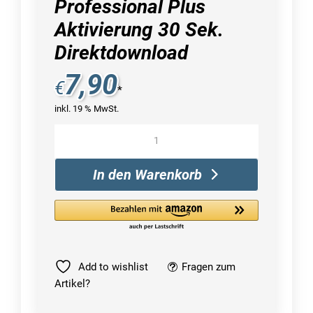
Professional Plus
Aktivierung 30 Sek.
Direktdownload
7,90
€
*
inkl. 19 % MwSt.
Microsoft
Office
2019
In den Warenkorb
Professional
Plus
Aktivierung
30
Sek.
Direktdownload
Add to wishlist
Fragen zum
Menge
Artikel?