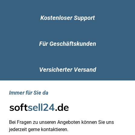
für Nutzer von Office 2013 als auch von Office
2016 äußerst empfehlenswert ist, da es den
Kostenloser Support
Arbeitsalltag in unterschiedlichsten Aspekten
erleichtert und entlastet.
Ein praktisches Beispiel zur Überwindung von
Für Geschäftskunden
Sprachbarrieren wurde von Microsoft entwickelt.
Durch einen simplen Mausklick können nun
Wörter, Sätze und sogar ganze Textabschnitte
Versicherter Versand
mithilfe des Microsoft Translators in eine
andere Sprache übersetzt werden. Zudem haben
Nutzer jetzt die Möglichkeit, spielend leicht die
visuelle Präsentation ihrer Dokumente,
Immer für Sie da
Worksheets oder Präsentationen zu verbessern.
Dafür kann jetzt die Einbindung skalierbarer
Vektorgrafiken (SVG) mit aktivierten Filtern
verwendet werden.
Bei Fragen zu unseren Angeboten können Sie uns
jederzeit gerne kontaktieren.
Diejenigen, die mit dem Programmieren vertraut