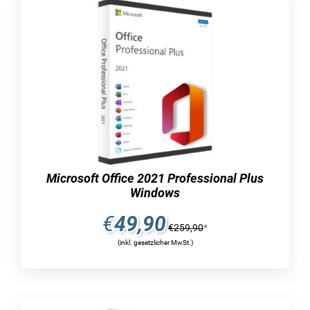
Textdokumente erstellen und bearbeiten.
Excel stellt Ihnen eine intelligente
Tabellenkalkulation zur Verfügung, mit der
Sie Informationen effizient verwalten
können.
Dank PowerPoint können Sie dynamische
und beeindruckende Präsentationen
gestalten, um Informationen ansprechend
zu präsentieren.
Microsoft Office 2021 Professional Plus
Windows
Mit OneNote können Sie Informationen
€
49,90
übersichtlich und gründlich erfassen,
€
259,90
*
ähnlich eines digitalen Notizbuchs.
(inkl. gesetzlicher MwSt.)
Outlook erleichtert Ihnen die
Kommunikation durch seine
benutzerfreundliche Oberfläche und