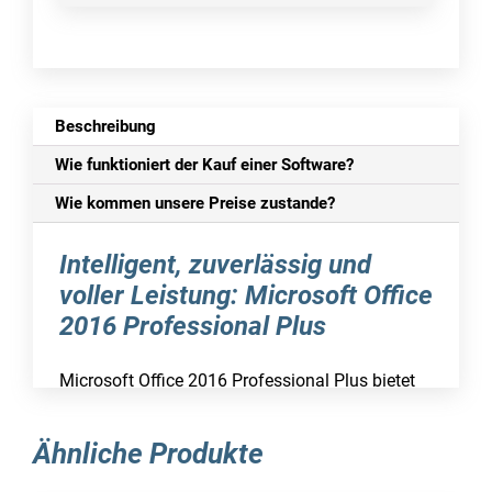
Beschreibung
Wie funktioniert der Kauf einer Software?
Wie kommen unsere Preise zustande?
Intelligent, zuverlässig und
voller Leistung: Microsoft Office
2016 Professional Plus
Microsoft Office 2016 Professional Plus bietet
eine ideale Software-Lösung für Nutzer, die
fortschrittliche, vielseitige und effiziente
Ähnliche Produkte
Anwendungen für komplexe Büroaufgaben
benötigen. Die Entwickler aus dem sonnigen