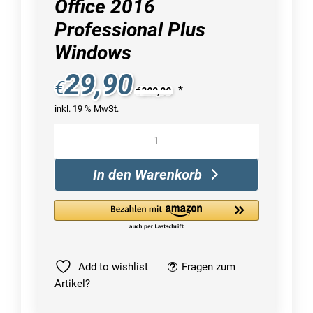
Office 2016
Professional Plus
Windows
29,90
€
*
€
209,90
inkl. 19 % MwSt.
Microsoft
Office
2016
In den Warenkorb
Professional
Plus
Windows
Menge
Add to wishlist
Fragen zum
Artikel?