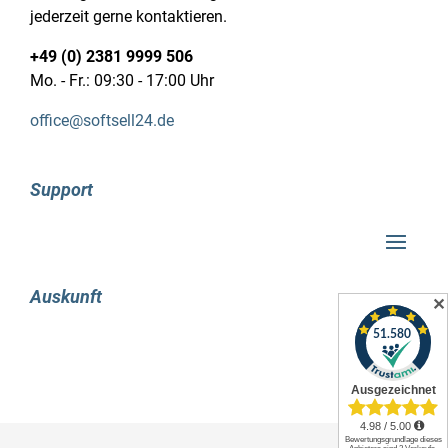
jederzeit gerne kontaktieren.
deutlichen Verbesserung bei der Erstellung von
PowerPoint-Präsentationen führt. Des Weiteren
+49 (0) 2381 9999 506
wurde das neue System „Insights“ eingeführt,
Mo. - Fr.: 09:30 - 17:00 Uhr
welches es erlaubt, direkt aus einem Office-
Dokument im Internet nach bestimmten
office@softsell24.de
Informationen zu suchen. Office 2016
ermöglicht außerdem das Teilen von Inhalten
über das Web. Als Beispiel können nun auch
Support
Nicht-Nutzer des Programms PowerPoint-
Präsentationen anzeigen.
Office 2016 Professional Plus bietet jetzt auch
Auskunft
die integrierte Cloud-Lösung OneDrive von
✕
Microsoft. Dadurch wird die Zusammenarbeit
über das Web erheblich erleichtert. Diese
Funktion erweist sich als äußerst praktisch, um
große Distanzen zu überbrücken. Darüber
hinaus können auch Online-Backups erstellt
werden, um beispielsweise Datenverluste im