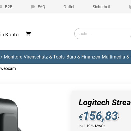
B2B
FAQ
Outlet
Sicherheit
in Konto
/ Monitore
Virenschutz & Tools
Büro & Finanzen
Multimedia & 
m webcam
Logitech Str
156,83
€
*
inkl. 19 % MwSt.