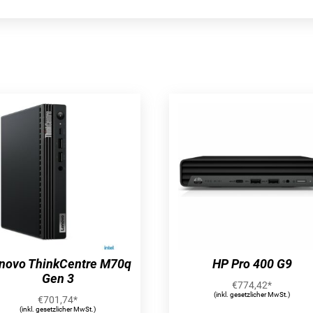
novo ThinkCentre M70q
HP Pro 400 G9
Gen 3
€
774,42
*
(inkl. gesetzlicher MwSt.)
€
701,74
*
(inkl. gesetzlicher MwSt.)