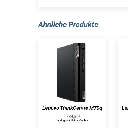
Ähnliche Produkte
Lenovo ThinkCentre M70q
Le
€
734,50
*
(inkl. gesetzlicher MwSt.)