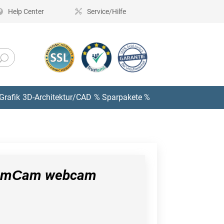
Help Center
Service/Hilfe
Grafik
3D-Architektur/CAD
% Sparpakete %
eamСam webcam