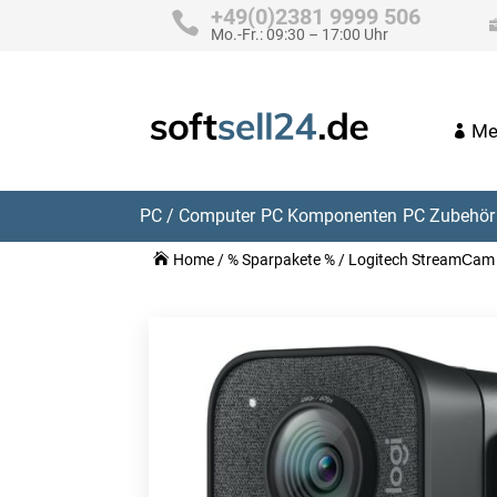
+49(0)2381 9999 506
Mo.-Fr.: 09:30 – 17:00 Uhr
Me
PC / Computer
PC Komponenten
PC Zubehör 
Home
/
% Sparpakete %
/ Logitech StreamСa