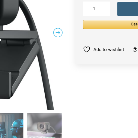
Logitech
StreamСam
webcam
Menge
Add to wishlist